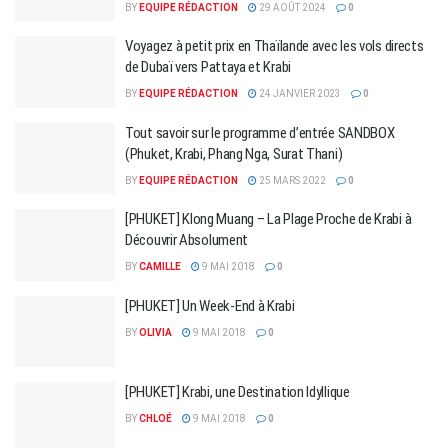
BY
EQUIPE RÉDACTION
29 AOÛT 2024
0
Voyagez à petit prix en Thaïlande avec les vols directs
de Dubaï vers Pattaya et Krabi
BY
EQUIPE RÉDACTION
24 JANVIER 2023
0
Tout savoir sur le programme d’entrée SANDBOX
(Phuket, Krabi, Phang Nga, Surat Thani)
BY
EQUIPE RÉDACTION
25 MARS 2022
0
[PHUKET] Klong Muang – La Plage Proche de Krabi à
Découvrir Absolument
BY
CAMILLE
9 MAI 2018
0
[PHUKET] Un Week-End à Krabi
BY
OLIVIA
9 MAI 2018
0
[PHUKET] Krabi, une Destination Idyllique
BY
CHLOÉ
9 MAI 2018
0