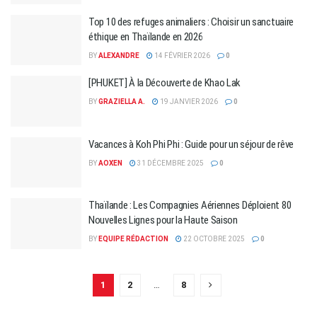
Top 10 des refuges animaliers : Choisir un sanctuaire
éthique en Thaïlande en 2026
BY
ALEXANDRE
14 FÉVRIER 2026
0
[PHUKET] À la Découverte de Khao Lak
BY
GRAZIELLA A.
19 JANVIER 2026
0
Vacances à Koh Phi Phi : Guide pour un séjour de rêve
BY
AOXEN
31 DÉCEMBRE 2025
0
Thaïlande : Les Compagnies Aériennes Déploient 80
Nouvelles Lignes pour la Haute Saison
BY
EQUIPE RÉDACTION
22 OCTOBRE 2025
0
1
2
…
8