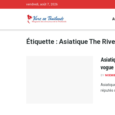
vendredi, août 7, 2026
A
Étiquette :
Asiatique The Rive
Asiati
vogue
BY
NOEMI
Asiatique
réputés 