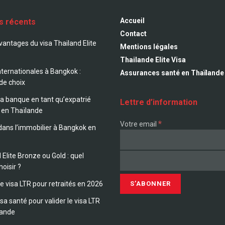
Accueil
es récents
Contact
avantages du visa Thailand Elite
Mentions légales
Thailande Elite Visa
nternationales à Bangkok :
Assurances santé en Thaïlande
 de choix
sa banque en tant qu’expatrié
Lettre d’information
 en Thaïlande
*
Votre email
 dans l’immobilier à Bangkok en
 Elite Bronze ou Gold : quel
hoisir ?
le visa LTR pour retraités en 2026
sa santé pour valider le visa LTR
lande