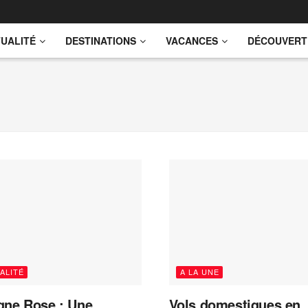
UALITÉ
DESTINATIONS
VACANCES
DÉCOUVERT
ALITÉ
A LA UNE
gne Rose : Une
Vols domestiques en