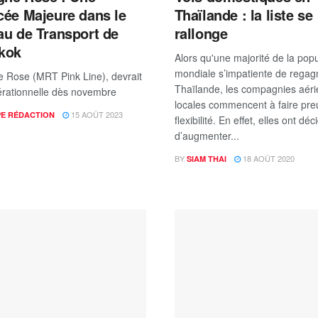
ée Majeure dans le
Thaïlande : la liste se
u de Transport de
rallonge
kok
Alors qu'une majorité de la popu
mondiale s’impatiente de regag
e Rose (MRT Pink Line), devrait
Thaïlande, les compagnies aér
érationnelle dès novembre
locales commencent à faire pre
15 AOÛT 2023
PE RÉDACTION
flexibilité. En effet, elles ont déc
d’augmenter...
BY
18 AOÛT 2020
SIAM THAI