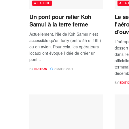
A LA UNE
A LA
Un pont pour relier Koh
Le se
Samui à la terre ferme
l’aér
d’ouv
Actuellement, l'île de Koh Samui n'est
accessible qu'en ferry (entre 5h et 19h)
L'aéropo
ou en avion. Pour cela, les opérateurs
dessert
locaux ont évoqué l'idée de créer un
dans l'e
pont...
officie
termina
BY
2 MARS 2021
EDITION
décembr
BY
EDITI