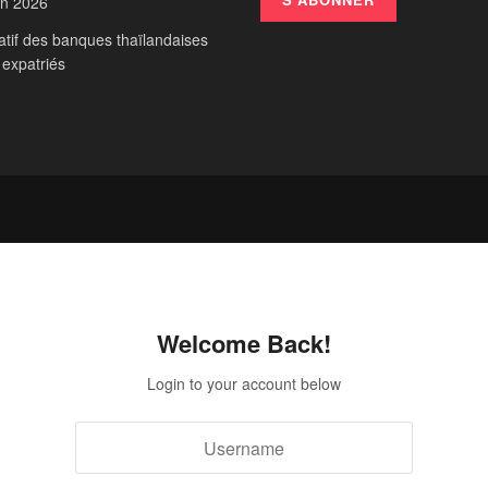
en 2026
tif des banques thaïlandaises
 expatriés
Welcome Back!
Login to your account below