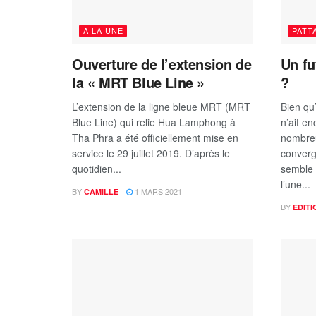
A LA UNE
PATT
Ouverture de l’extension de
Un fu
la « MRT Blue Line »
?
L’extension de la ligne bleue MRT (MRT
Bien qu
Blue Line) qui relie Hua Lamphong à
n’ait en
Tha Phra a été officiellement mise en
nombre
service le 29 juillet 2019. D’après le
converg
quotidien...
semble 
l’une...
BY
1 MARS 2021
CAMILLE
BY
EDITI