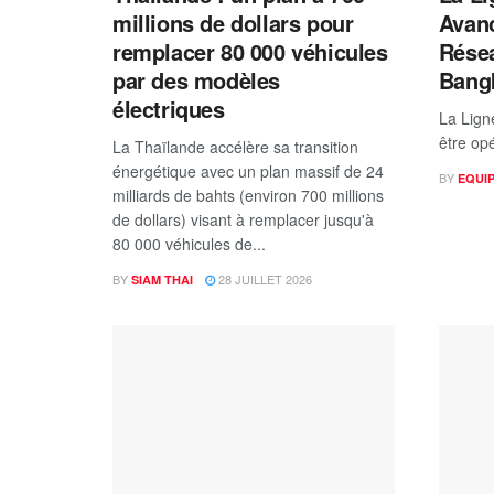
millions de dollars pour
Avanc
remplacer 80 000 véhicules
Résea
par des modèles
Bang
électriques
La Lign
être op
La Thaïlande accélère sa transition
énergétique avec un plan massif de 24
BY
EQUI
milliards de bahts (environ 700 millions
de dollars) visant à remplacer jusqu'à
80 000 véhicules de...
BY
28 JUILLET 2026
SIAM THAI