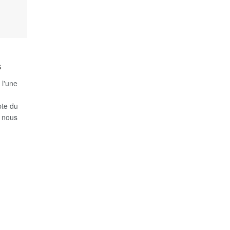
s
 l'une
pte du
l nous