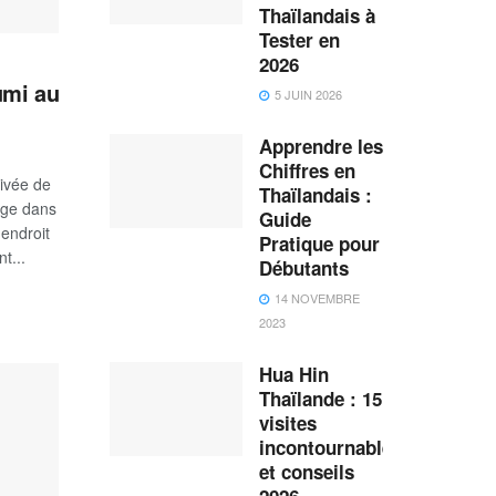
Thaïlandais à
Tester en
2026
umi au
5 JUIN 2026
Apprendre les
Chiffres en
rivée de
Thaïlandais :
age dans
Guide
'endroit
Pratique pour
t...
Débutants
14 NOVEMBRE
2023
Hua Hin
Thaïlande : 15
visites
incontournables
et conseils
2026