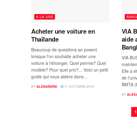
A LA UNE
BAN
Acheter une voiture en
VIA B
Thaïlande
aide 
Bang
Beaucoup de questions se posent
lorsque l'on souhaite acheter une
VIA BUS
voiture à l'étranger. Quel permis? Quel
mainten
modèle? Pour quel prix?... Voici un petit
Elle a é
guide qui vous aidera dans...
de l’uni
BMTA (B
BY
11 OCTOBRE 2018
ALEXANDRE
BY
ALEX
1