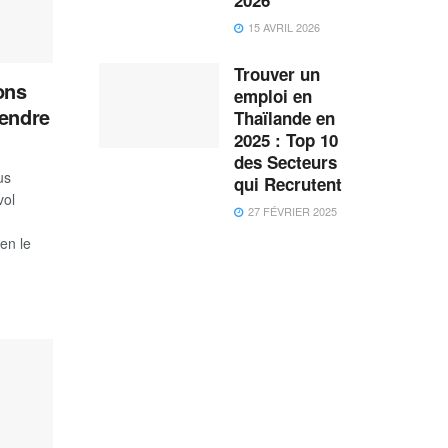
15 AVRIL 2026
Trouver un
ons
emploi en
rendre
Thaïlande en
2025 : Top 10
des Secteurs
us
qui Recrutent
vol
27 FÉVRIER 2025
en le