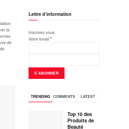
Lettre d’information
lation
ner la
Inscrivez-vous
iennes
*
Votre email
uve de
idé
TRENDING
COMMENTS
LATEST
Top 10 des
Produits de
Beauté