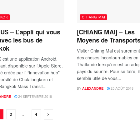
GKOK
CHIANG MAI
US – L’appli qui vous
[CHIANG MAI] – Les
avec les bus de
Moyens de Transport
kok
Visiter Chiang Mai est surement
des choses incontournables en
 est une application Android,
Thaïlande lorsqu'on est un ade
ant disponible sur l'Apple Store.
pays du sourire. Pour se faire, i
té créée par l’ “innovation hub”
semble utile de vous...
versité de Chulalongkorn et
angkok Mass Transit...
BY
25 AOÛT 2018
ALEXANDRE
24 SEPTEMBRE 2018
ANDRE
2
…
4