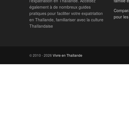
l'expatriation en Thaïlande. Accédez
famille 
également à de nombreux guides
Compara
pratiques pour faciliter votre expatriation
pour les
en Thaïlande, familiariser avec la culture
Thaïlandaise
© 2010 - 2026
Vivre en Thaïlande