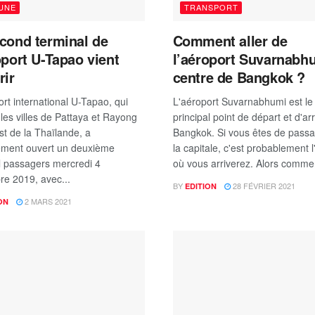
 UNE
TRANSPORT
cond terminal de
Comment aller de
oport U-Tapao vient
l’aéroport Suvarnabh
rir
centre de Bangkok ?
rt international U-Tapao, qui
L'aéroport Suvarnabhumi est le
 les villes de Pattaya et Rayong
principal point de départ et d'ar
st de la Thaïlande, a
Bangkok. Si vous êtes de pass
llement ouvert un deuxième
la capitale, c'est probablement l
l passagers mercredi 4
où vous arriverez. Alors commen
e 2019, avec...
BY
28 FÉVRIER 2021
EDITION
2 MARS 2021
ON