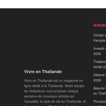
Article
Choisir 
français
Investir
2026
Thailand
forfait c
Vivre en Thaïlande
Obtenir 
2026
Vivre en Thaïlande est un magazine en
ligne dédié à la Thaïlande. Notre équipe
Assurer 
de rédacteurs vous propose chaque
en Thaï
semaine de nouveaux articles sur
l'actualité, le style de vie en Thaïlande, et
Pourquoi