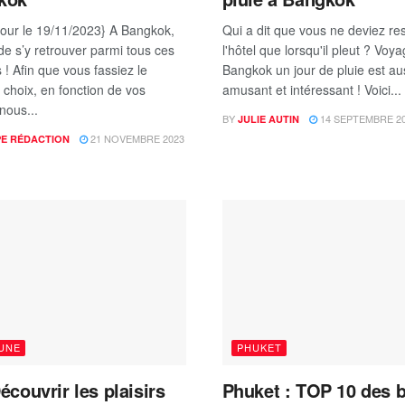
Jour le 19/11/2023} A Bangkok,
Qui a dit que vous ne deviez res
e de s’y retrouver parmi tous ces
l'hôtel que lorsqu'il pleut ? Voya
 ! Afin que vous fassiez le
Bangkok un jour de pluie est au
 choix, en fonction de vos
amusant et intéressant ! Voici...
nous...
BY
14 SEPTEMBRE 2
JULIE AUTIN
21 NOVEMBRE 2023
PE RÉDACTION
 UNE
PHUKET
écouvrir les plaisirs
Phuket : TOP 10 des 