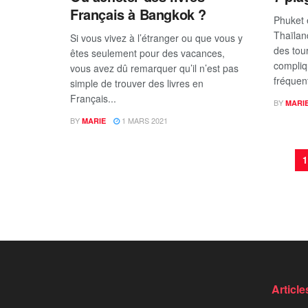
Français à Bangkok ?
Phuket e
Thaïlan
Si vous vivez à l’étranger ou que vous y
des tour
êtes seulement pour des vacances,
compliq
vous avez dû remarquer qu’il n’est pas
fréquen
simple de trouver des livres en
Français...
BY
MARI
BY
1 MARS 2021
MARIE
1
Article