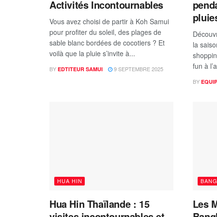
Activités Incontournables
penda
pluie
Vous avez choisi de partir à Koh Samui
pour profiter du soleil, des plages de
Découvr
sable blanc bordées de cocotiers ? Et
la sais
voilà que la pluie s’invite à...
shoppin
fun à l’a
BY
9 SEPTEMBRE 2025
EDTITEUR SAMUI
BY
EQUI
HUA HIN
BAN
Hua Hin Thaïlande : 15
Les M
visites incontournables et
Bang