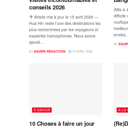
conseils 2026
{Mis à 
difficil
🌴 Article mis à jour le 15 avril 2026 —
rooftops
Hua Hin reste l’une des destinations les
meilleur
plus recherchées par les voyageurs et
envies, 
expatriés francophones. Nous avons
ajouté...
BY
EQUI
BY
15 AVRIL 2026
EQUIPE RÉDACTION
À SAVOIR
A LA
10 Choses à faire un jour
(Re)D