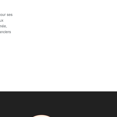
pour ses
ux
née,
anciers