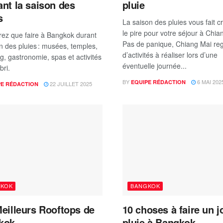
nt la saison des
pluie
s
La saison des pluies vous fait c
le pire pour votre séjour à Chi
ez que faire à Bangkok durant
Pas de panique, Chiang Mai re
on des pluies : musées, temples,
d’activités à réaliser lors d’une
g, gastronomie, spas et activités
éventuelle journée...
bri.
BY
6 MAI 202
EQUIPE RÉDACTION
22 JUILLET 2025
PE RÉDACTION
GKOK
BANGKOK
eilleurs Rooftops de
10 choses à faire un j
kok
pluie à Bangkok