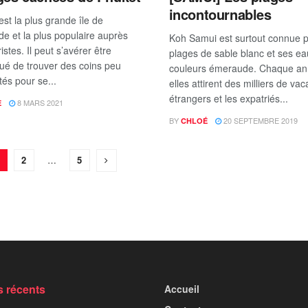
incontournables
st la plus grande île de
de et la plus populaire auprès
Koh Samui est surtout connue 
istes. Il peut s’avérer être
plages de sable blanc et ses ea
ué de trouver des coins peu
couleurs émeraude. Chaque an
tés pour se...
elles attirent des milliers de vac
étrangers et les expatriés...
8 MARS 2021
E
BY
20 SEPTEMBRE 2019
CHLOÉ
2
…
5
s récents
Accueil