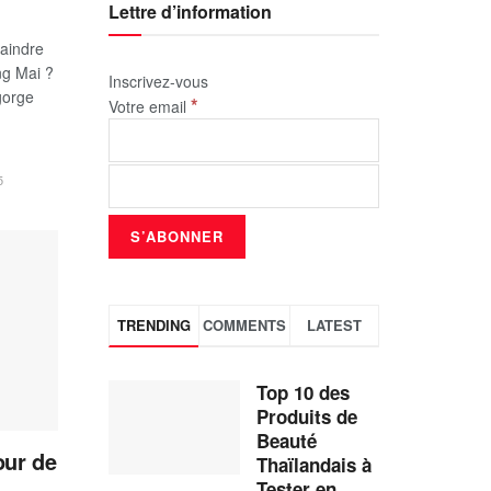
Lettre d’information
raindre
ang Mai ?
Inscrivez-vous
gorge
*
Votre email
5
TRENDING
COMMENTS
LATEST
Top 10 des
Produits de
Beauté
our de
Thaïlandais à
Tester en