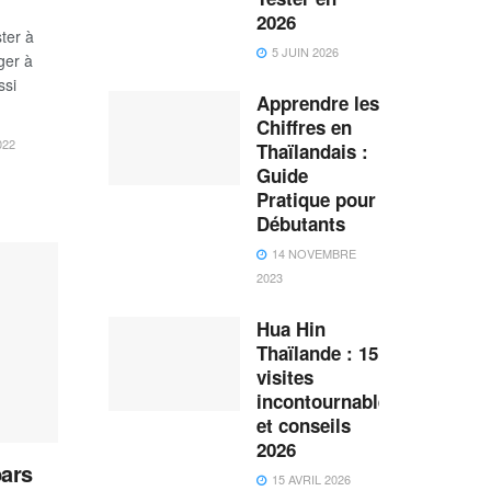
2026
ter à
5 JUIN 2026
ger à
ssi
Apprendre les
Chiffres en
022
Thaïlandais :
Guide
Pratique pour
Débutants
14 NOVEMBRE
2023
Hua Hin
Thaïlande : 15
visites
incontournables
et conseils
2026
bars
15 AVRIL 2026