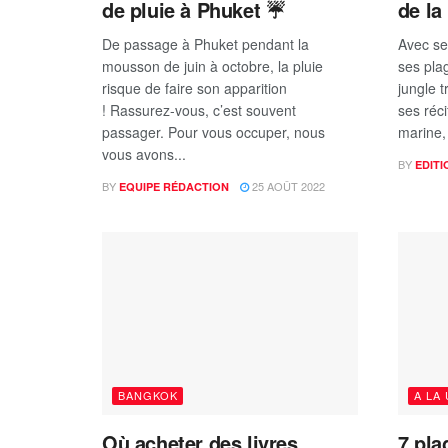
de pluie à Phuket ☔
de la
De passage à Phuket pendant la
Avec se
mousson de juin à octobre, la pluie
ses pla
risque de faire son apparition
jungle t
! Rassurez-vous, c’est souvent
ses réci
passager. Pour vous occuper, nous
marine, 
vous avons...
BY
EDITI
BY
25 AOÛT 2022
EQUIPE RÉDACTION
BANGKOK
A LA
Où acheter des livres
7 pla