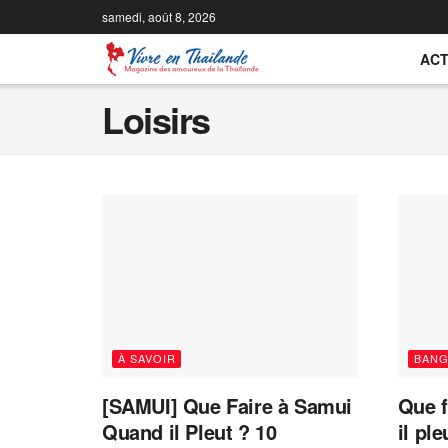
samedi, août 8, 2026
ACT
Loisirs
À SAVOIR
BAN
[SAMUI] Que Faire à Samui
Que f
Quand il Pleut ? 10
il ple