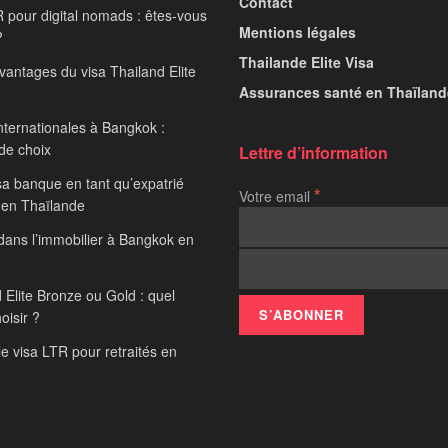
Contact
 pour digital nomads : êtes-vous
Mentions légales
?
Thailande Elite Visa
avantages du visa Thailand Elite
Assurances santé en Thaïland
nternationales à Bangkok :
 de choix
Lettre d’information
sa banque en tant qu’expatrié
*
Votre email
 en Thaïlande
 dans l’immobilier à Bangkok en
 Elite Bronze ou Gold : quel
hoisir ?
le visa LTR pour retraités en