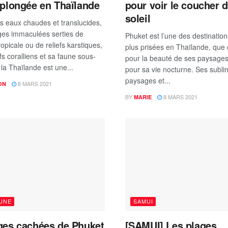
 plongée en Thaïlande
pour voir le coucher 
soleil
s eaux chaudes et translucides,
ges immaculées serties de
Phuket est l’une des destination
ropicale ou de reliefs karstiques,
plus prisées en Thaïlande, que c
fs coralliens et sa faune sous-
pour la beauté de ses paysage
la Thaïlande est une...
pour sa vie nocturne. Ses subl
paysages et...
8 MARS 2021
ON
BY
8 MARS 2021
MARIE
 UNE
SAMUI
ges cachées de Phuket
[SAMUI] Les plages