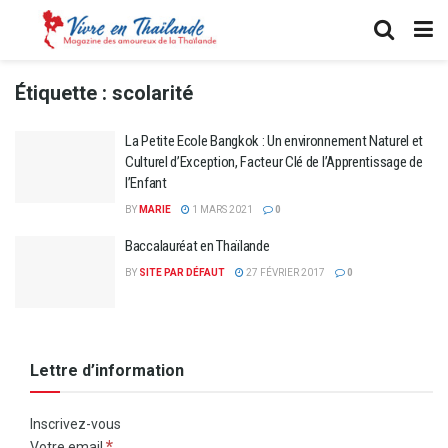
Étiquette :
scolarité
La Petite Ecole Bangkok : Un environnement Naturel et
Culturel d’Exception, Facteur Clé de l’Apprentissage de
l’Enfant
BY
MARIE
1 MARS 2021
0
Baccalauréat en Thaïlande
BY
SITE PAR DÉFAUT
27 FÉVRIER 2017
0
Lettre d’information
Inscrivez-vous
*
Votre email