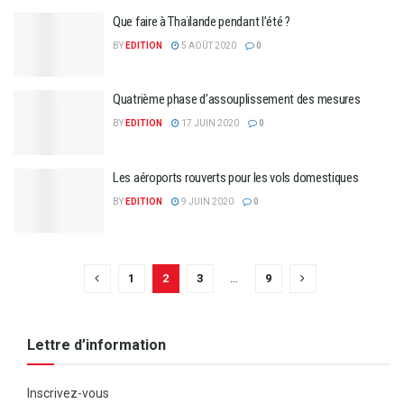
Que faire à Thaïlande pendant l’été ?
BY
EDITION
5 AOÛT 2020
0
Quatrième phase d’assouplissement des mesures
BY
EDITION
17 JUIN 2020
0
Les aéroports rouverts pour les vols domestiques
BY
EDITION
9 JUIN 2020
0
1
2
3
…
9
Lettre d’information
Inscrivez-vous