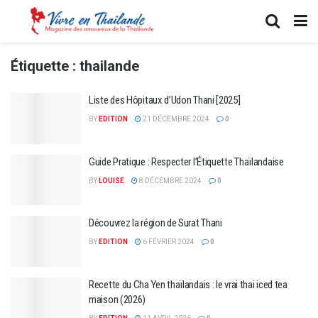
Étiquette :
thailande
Liste des Hôpitaux d’Udon Thani [2025]
BY
EDITION
21 DÉCEMBRE 2024
0
Guide Pratique : Respecter l’Étiquette Thaïlandaise
BY
LOUISE
8 DÉCEMBRE 2024
0
Découvrez la région de Surat Thani
BY
EDITION
6 FÉVRIER 2024
0
Recette du Cha Yen thaïlandais : le vrai thai iced tea
maison (2026)