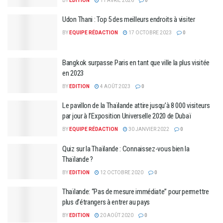
BY
EDITION
11 AVRIL 2026
0
Udon Thani : Top 5 des meilleurs endroits à visiter
BY
EQUIPE RÉDACTION
17 OCTOBRE 2023
0
Bangkok surpasse Paris en tant que ville la plus visitée
en 2023
BY
EDITION
4 AOÛT 2023
0
Le pavillon de la Thaïlande attire jusqu’à 8 000 visiteurs
par jour à l’Exposition Universelle 2020 de Dubaï
BY
EQUIPE RÉDACTION
30 JANVIER 2022
0
Quiz sur la Thaïlande : Connaissez-vous bien la
Thaïlande ?
BY
EDITION
12 OCTOBRE 2020
0
Thaïlande: “Pas de mesure immédiate” pour permettre
plus d’étrangers à entrer au pays
BY
EDITION
20 AOÛT 2020
0