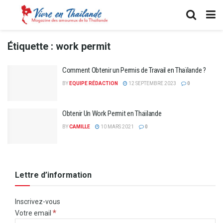
Étiquette :
work permit
Comment Obtenir un Permis de Travail en Thaïlande ?
BY
EQUIPE RÉDACTION
12 SEPTEMBRE 2023
0
Obtenir Un Work Permit en Thaïlande
BY
CAMILLE
10 MARS 2021
0
Lettre d’information
Inscrivez-vous
*
Votre email