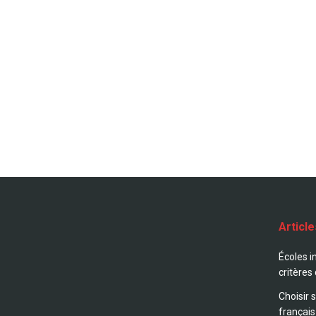
Articl
Écoles i
critères
Choisir 
français