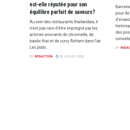
est-elle réputée pour son
Barcelo
équilibre parfait de saveurs ?
pour de
d’évasio
Au sein des restaurants thaïlandais, il
histori
n’est pas rare d’être imprégné par les
des poss
arômes enivrants de citronnelle, de
conseils
basilic thaï et de curry flottant dans l'air.
Les plats...
BY
REDA
BY
REDACTION
28 JUILLET 2024