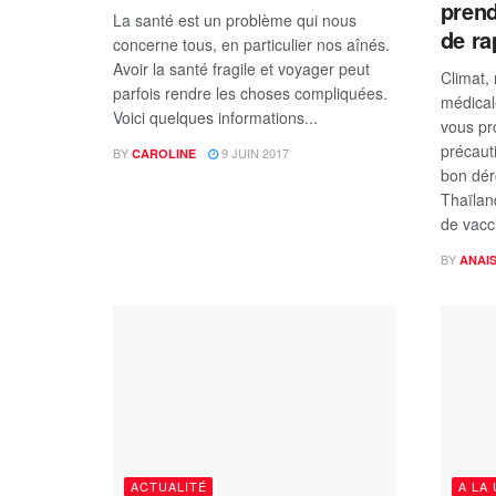
prend
La santé est un problème qui nous
de ra
concerne tous, en particulier nos aînés.
Avoir la santé fragile et voyager peut
Climat,
parfois rendre les choses compliquées.
médical
Voici quelques informations...
vous pr
précaut
BY
9 JUIN 2017
CAROLINE
bon dér
Thaïla
de vacci
BY
ANAI
ACTUALITÉ
A LA