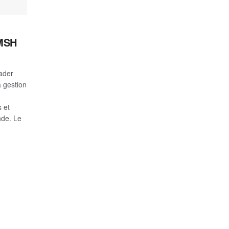
 MSH
ader
a gestion
s et
nde. Le