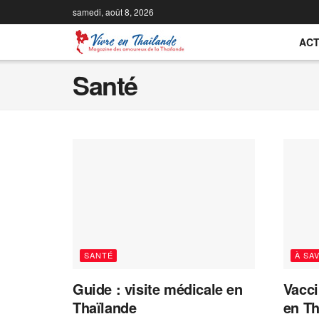
samedi, août 8, 2026
ACT
Santé
SANTÉ
À SA
Guide : visite médicale en
Vacci
Thaïlande
en Th