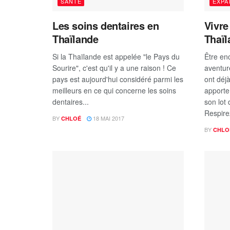
SANTÉ
EXPA
Les soins dentaires en
Vivre
Thaïlande
Thaïl
Si la Thaïlande est appelée "le Pays du
Être en
Sourire", c'est qu'il y a une raison ! Ce
aventu
pays est aujourd'hui considéré parmi les
ont déj
meilleurs en ce qui concerne les soins
apporte
dentaires...
son lot 
Respirez
BY
18 MAI 2017
CHLOÉ
BY
CHLO