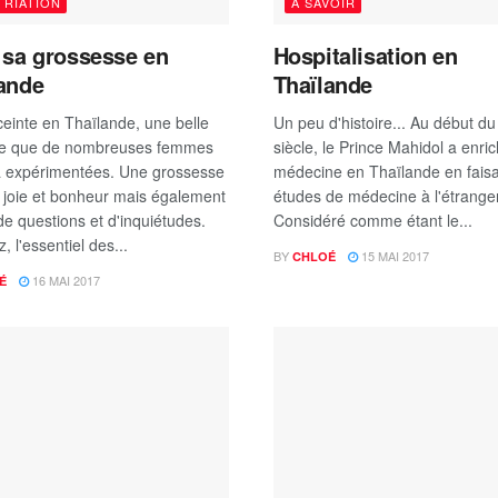
TRIATION
À SAVOIR
 sa grossesse en
Hospitalisation en
ande
Thaïlande
ceinte en Thaïlande, une belle
Un peu d'histoire... Au début d
re que de nombreuses femmes
siècle, le Prince Mahidol a enrich
à expérimentées. Une grossesse
médecine en Thaïlande en faisa
 joie et bonheur mais également
études de médecine à l'étranger
de questions et d'inquiétudes.
Considéré comme étant le...
, l'essentiel des...
BY
15 MAI 2017
CHLOÉ
16 MAI 2017
É