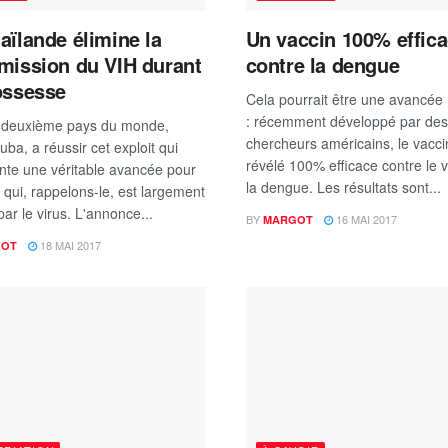
aïlande élimine la
Un vaccin 100% effic
mission du VIH durant
contre la dengue
ossesse
Cela pourrait être une avancée
: récemment développé par des
e deuxième pays du monde,
chercheurs américains, le vaccin
ba, a réussir cet exploit qui
révélé 100% efficace contre le v
nte une véritable avancée pour
la dengue. Les résultats sont...
 qui, rappelons-le, est largement
ar le virus. L'annonce...
BY
16 MAI 2017
MARGOT
18 MAI 2017
GOT