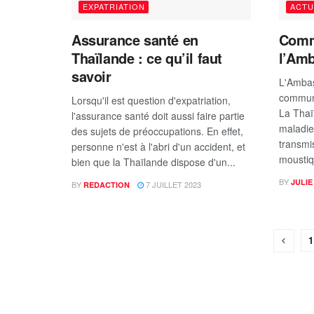
EXPATRIATION
ACTU
Assurance santé en
Comm
Thaïlande : ce qu’il faut
l’Amb
savoir
L'Ambas
commun
Lorsqu'il est question d'expatriation,
La Thaï
l'assurance santé doit aussi faire partie
maladie
des sujets de préoccupations. En effet,
transmi
personne n'est à l'abri d'un accident, et
moustiq
bien que la Thaïlande dispose d'un...
BY
JULIE
BY
7 JUILLET 2023
REDACTION
1