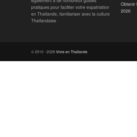
également à de nombreux guides
Obtenir 
pratiques pour faciliter votre expatriation
2026
en Thaïlande, familiariser avec la culture
Thaïlandaise
© 2010 - 2026
Vivre en Thaïlande