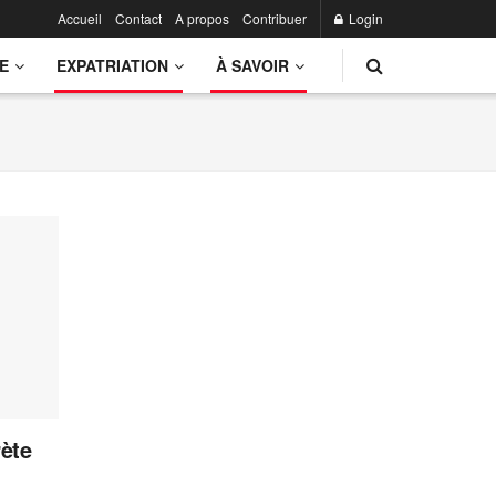
Accueil
Contact
A propos
Contribuer
Login
E
EXPATRIATION
À SAVOIR
rète