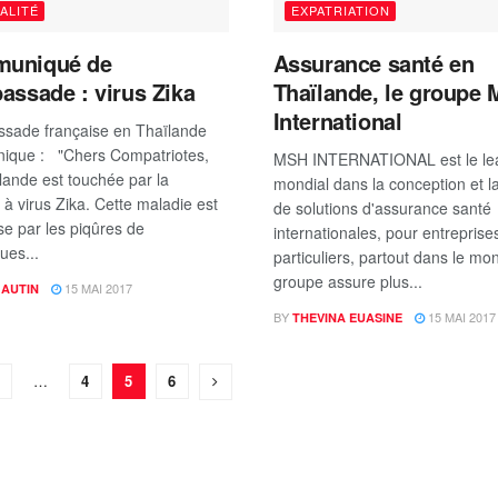
ALITÉ
EXPATRIATION
uniqué de
Assurance santé en
assade : virus Zika
Thaïlande, le groupe
International
sade française en Thaïlande
ique : "Chers Compatriotes,
MSH INTERNATIONAL est le le
lande est touchée par la
mondial dans la conception et l
 à virus Zika. Cette maladie est
de solutions d'assurance santé
se par les piqûres de
internationales, pour entreprise
ues...
particuliers, partout dans le mo
groupe assure plus...
15 MAI 2017
 AUTIN
BY
15 MAI 2017
THEVINA EUASINE
…
4
5
6