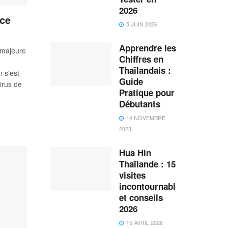
2026
ace
5 JUIN 2026
Apprendre les
 majeure
Chiffres en
Thaïlandais :
 s'est
Guide
irus de
Pratique pour
Débutants
14 NOVEMBRE
2023
Hua Hin
Thaïlande : 15
visites
incontournables
et conseils
2026
15 AVRIL 2026