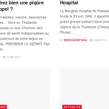
rez bien une piqûre
Hospital
ppel ?
Le Bangkok Hospital de Pattaya
fondé le 23 juin 1990. Il apparti
 maladies, vaccins, assurances
grand groupe présent dans plus
es… Vivre en Thaïlande
régions de la Thaïlande (Chian
opose un tour d’horizon des
Phuket,...
ions de santé indispensables au
oulement de votre séjour en
BY
9 MAI 2018
EDITION PATTAYA
nde. PRÉPARER LE DÉPART Pas
n...
17 MAI 2017
S
 UNE
ACTUALITÉ