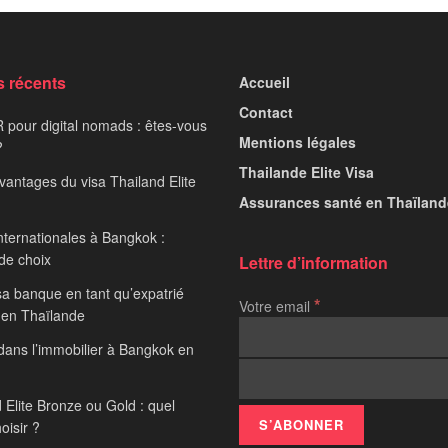
s récents
Accueil
Contact
 pour digital nomads : êtes-vous
Mentions légales
?
Thailande Elite Visa
avantages du visa Thailand Elite
Assurances santé en Thaïland
nternationales à Bangkok :
 de choix
Lettre d’information
sa banque en tant qu’expatrié
*
Votre email
 en Thaïlande
 dans l’immobilier à Bangkok en
 Elite Bronze ou Gold : quel
hoisir ?