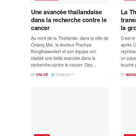
Une avancée thaïlandaise
La Th
dans la recherche contre le
trans
cancer
la gr
Au nord de la Thaïlande, dans la ville de
C'est l
Chiang Mai, le docteur Prachya
après Cu
Kongthaweelert et son équipe ont
représe
réalisé une belle avancée dans la
un pays
recherche contre le cancer. Des...
touché p
BY
16 MAI 2017
BY
CHLOÉ
MAR