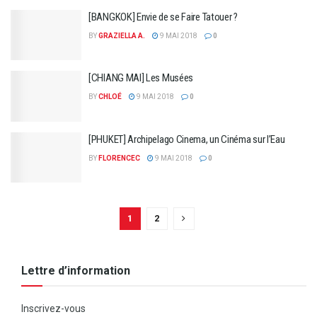
[BANGKOK] Envie de se Faire Tatouer ?
BY
GRAZIELLA A.
9 MAI 2018
0
[CHIANG MAI] Les Musées
BY
CHLOÉ
9 MAI 2018
0
[PHUKET] Archipelago Cinema, un Cinéma sur l’Eau
BY
FLORENCEC
9 MAI 2018
0
1
2
Lettre d’information
Inscrivez-vous