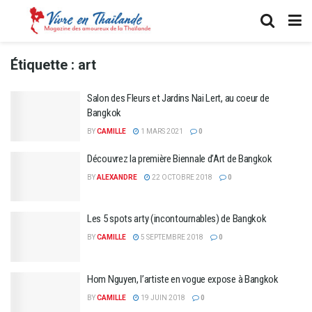
Étiquette :
art
Salon des Fleurs et Jardins Nai Lert, au coeur de
Bangkok
BY
CAMILLE
1 MARS 2021
0
Découvrez la première Biennale d’Art de Bangkok
BY
ALEXANDRE
22 OCTOBRE 2018
0
Les 5 spots arty (incontournables) de Bangkok
BY
CAMILLE
5 SEPTEMBRE 2018
0
Hom Nguyen, l’artiste en vogue expose à Bangkok
BY
CAMILLE
19 JUIN 2018
0