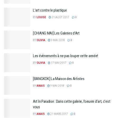
L’art contre le plastique
BY
LOUISE
21 AOÛT 2017
0
[CHIANG MAI] Les Galeries d’Art
BY
OLIVIA
9 MAI 2018
0
Les évènements à ne pas louper cette année!
BY
OLIVIA
17 MAI 2017
0
[BANGKOK] La Maison des Artistes
BY
ANAIS
9 MAI 2018
0
Art In Paradise : Dans cette galerie, l’oeuvre d’art, c’est
vous
BY
ANAIS
21 MARS 2017
0