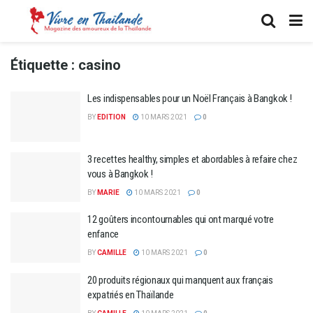
Étiquette :
casino
Les indispensables pour un Noël Français à Bangkok !
BY
EDITION
10 MARS 2021
0
3 recettes healthy, simples et abordables à refaire chez
vous à Bangkok !
BY
MARIE
10 MARS 2021
0
12 goûters incontournables qui ont marqué votre
enfance
BY
CAMILLE
10 MARS 2021
0
20 produits régionaux qui manquent aux français
expatriés en Thaïlande