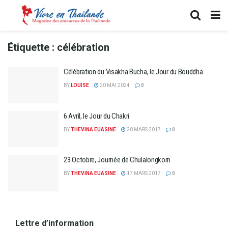
Étiquette :
célébration
Célébration du Visakha Bucha, le Jour du Bouddha
BY
LOUISE
20 MAI 2024
0
6 Avril, le Jour du Chakri
BY
THEVINA EUASINE
20 MARS 2017
0
23 Octobre, Journée de Chulalongkorn
BY
THEVINA EUASINE
17 MARS 2017
0
Lettre d’information