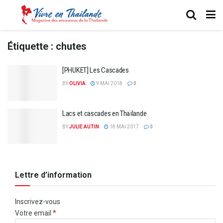
Étiquette :
chutes
[PHUKET] Les Cascades
BY
OLIVIA
9 MAI 2018
0
Lacs et cascades en Thaïlande
BY
JULIE AUTIN
18 MAI 2017
0
Lettre d’information
Inscrivez-vous
*
Votre email