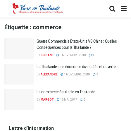
Étiquette :
commerce
Guerre Commerciale États-Unis VS Chine : Quelles
Conséquences pour la Thaïlande ?
BY
SULTANE
5 NOVEMBRE 2018
0
La Thaïlande, une économie diversifiée et ouverte
BY
ALEXANDRE
1 NOVEMBRE 2018
0
Le commerce équitable en Thaïlande
BY
MARGOT
16 MAI 2017
0
Lettre d’information