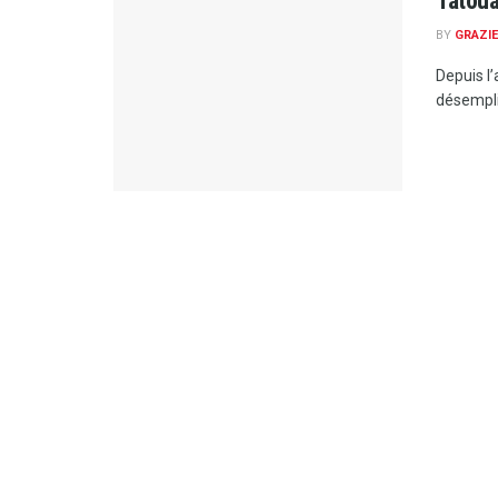
Tatoua
BY
GRAZIE
Depuis l
désemplis