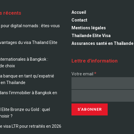
Accueil
es récents
Contact
 pour digital nomads : êtes-vous
Mentions légales
?
Thailande Elite Visa
avantages du visa Thailand Elite
Assurances santé en Thaïlande
nternationales à Bangkok :
Lettre d’information
 de choix
*
Votre email
sa banque en tant qu’expatrié
 en Thaïlande
 dans l’immobilier à Bangkok en
 Elite Bronze ou Gold : quel
hoisir ?
le visa LTR pour retraités en 2026