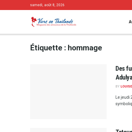
samedi, août 8, 2026
A
Étiquette :
hommage
Des fu
Aduly
BY
LOUISE
Le jeudi
symboliqu