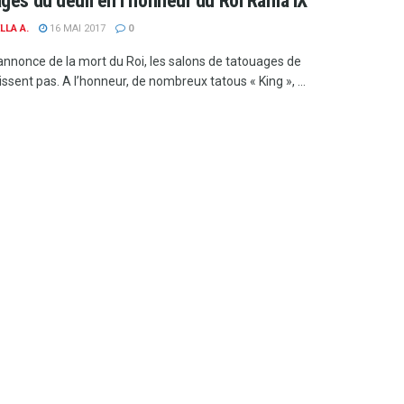
ges du deuil en l’honneur du Roi Rama IX
LLA A.
16 MAI 2017
0
’annonce de la mort du Roi, les salons de tatouages de
sent pas. A l’honneur, de nombreux tatous « King », ...