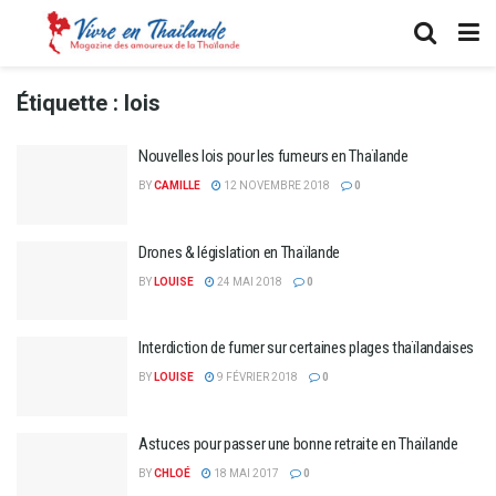
Étiquette :
lois
Nouvelles lois pour les fumeurs en Thaïlande
BY
CAMILLE
12 NOVEMBRE 2018
0
Drones & législation en Thaïlande
BY
LOUISE
24 MAI 2018
0
Interdiction de fumer sur certaines plages thaïlandaises
BY
LOUISE
9 FÉVRIER 2018
0
Astuces pour passer une bonne retraite en Thaïlande
BY
CHLOÉ
18 MAI 2017
0