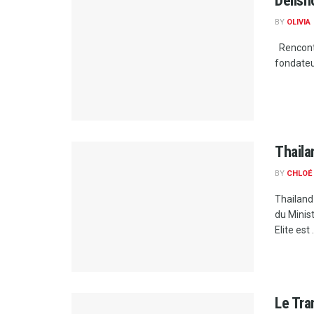
Delish
BY
OLIVIA
Rencontr
fondateur
Thaila
BY
CHLOÉ
Thailand
du Minis
Elite est .
Le Tra