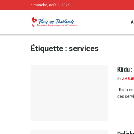
dimanche, août 9, 2026
A
Étiquette :
services
Kiidu 
BY
AMÉLIE
Kiidu es
des serv