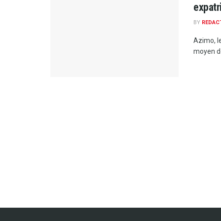
expatr
BY
REDAC
Azimo, le
moyen de 