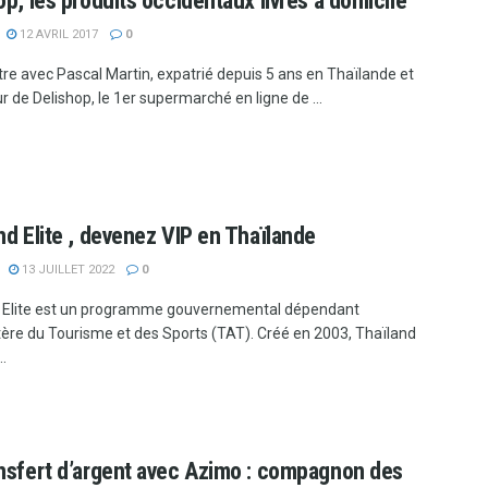
op, les produits occidentaux livrés à domicile
12 AVRIL 2017
0
e avec Pascal Martin, expatrié depuis 5 ans en Thaïlande et
 de Delishop, le 1er supermarché en ligne de ...
nd Elite , devenez VIP en Thaïlande
13 JUILLET 2022
0
 Elite est un programme gouvernemental dépendant
tère du Tourisme et des Sports (TAT). Créé en 2003, Thaïland
..
nsfert d’argent avec Azimo : compagnon des