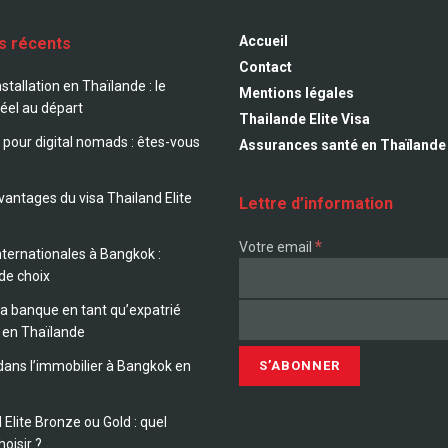
Accueil
es récents
Contact
nstallation en Thaïlande : le
Mentions légales
éel au départ
Thailande Elite Visa
 pour digital nomads : êtes-vous
Assurances santé en Thaïlande
?
avantages du visa Thailand Elite
Lettre d’information
*
Votre email
nternationales à Bangkok :
 de choix
sa banque en tant qu’expatrié
 en Thaïlande
 dans l’immobilier à Bangkok en
 Elite Bronze ou Gold : quel
hoisir ?