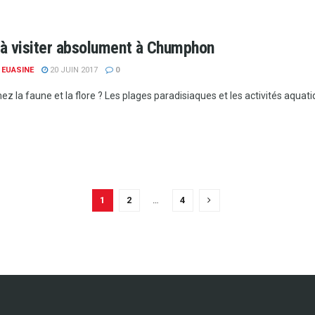
s à visiter absolument à Chumphon
 EUASINE
20 JUIN 2017
0
z la faune et la flore ? Les plages paradisiaques et les activités aquati
1
2
…
4