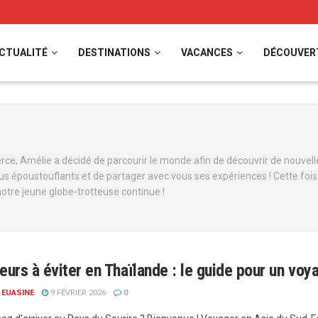
CTUALITÉ
DESTINATIONS
VACANCES
DÉCOUVER
e, Amélie a décidé de parcourir le monde afin de découvrir de nouvelle
us époustouflants et de partager avec vous ses expériences ! Cette fois-
otre jeune globe-trotteuse continue !
eurs à éviter en Thaïlande : le guide pour un voy
 EUASINE
9 FÉVRIER 2026
0