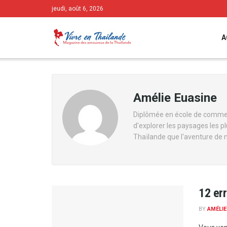
jeudi, août 6, 2026
A
Amélie Euasine
Diplômée en école de commerc
d'explorer les paysages les pl
Thaïlande que l'aventure de n
12 err
BY
AMÉLIE