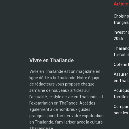
Articl
Choisir 
français
Investir
2026
Thailand
forfait c
Vivre en Thaïlande
Obtenir 
Vivre en Thaïlande est un magazine en
Assurer 
ligne dédié à la Thaïlande. Notre équipe
en Thaï
de rédacteurs vous propose chaque
semaine de nouveaux articles sur
Pourquoi
l'actualité, le style de vie en Thaïlande, et
famille 
l'expatriation en Thaïlande. Accédez
Compara
également à de nombreux guides
pour les
pratiques pour faciliter votre expatriation
en Thaïlande, familiariser avec la culture
Thaïlandaise