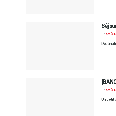
Séjour
BY
AMÉLIE
Destinati
[BANG
BY
AMÉLIE
Un petit