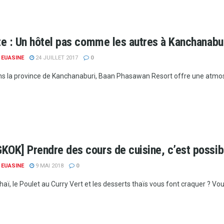
te : Un hôtel pas comme les autres à Kanchanabur
 EUASINE
24 JUILLET 2017
0
ns la province de Kanchanaburi, Baan Phasawan Resort offre une atmosp
KOK] Prendre des cours de cuisine, c’est possibl
 EUASINE
9 MAI 2018
0
aï, le Poulet au Curry Vert et les desserts thaïs vous font craquer ? Vou