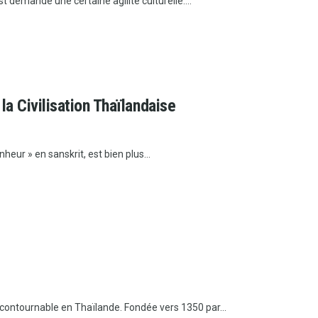
 demande une certaine agilité culturelle....
a Civilisation Thaïlandaise
eur » en sanskrit, est bien plus...
contournable en Thaïlande. Fondée vers 1350 par...