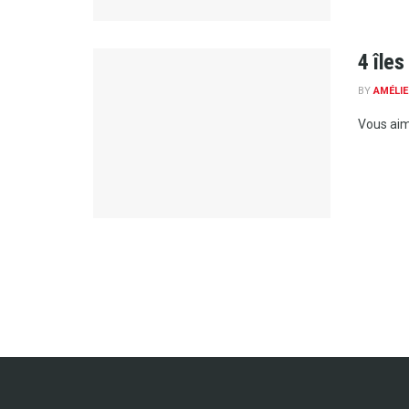
4 île
BY
AMÉLIE
Vous aime