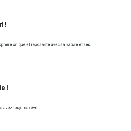
i !
hère unique et reposante avec sa nature et ses...
e !
s avez toujours rêvé...