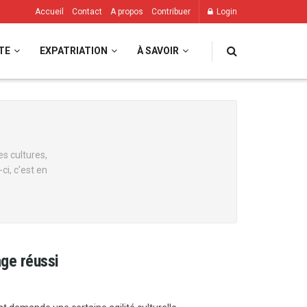
Accueil
Contact
A propos
Contribuer
Login
TE
EXPATRIATION
À SAVOIR
s cultures,
ci, c'est en
age réussi