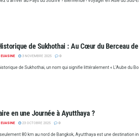
ez d'arriver au Pays du Sourire ? Bienvenue ! Voyager en Asie du Sud-Est
istorique de Sukhothai : Au Cœur du Berceau de l
 EUASINE
3 NOVEMBRE 2025
0
istorique de Sukhothai, un nom qui signifie littéralement « L'Aube du Bonh
aire en une Journée à Ayutthaya ?
 EUASINE
23 OCTOBRE 2025
0
 seulement 80 km au nord de Bangkok, Ayutthaya est une destination in