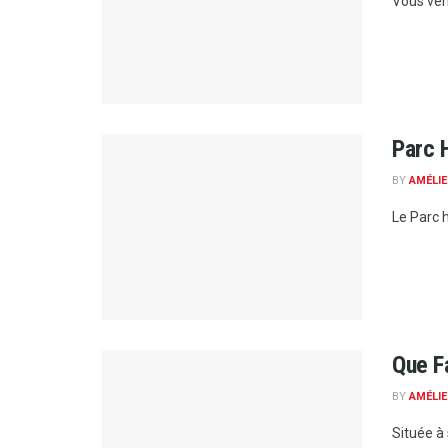
Vous ven
Parc H
BY
AMÉLIE
Le Parc h
Que F
BY
AMÉLIE
Située à