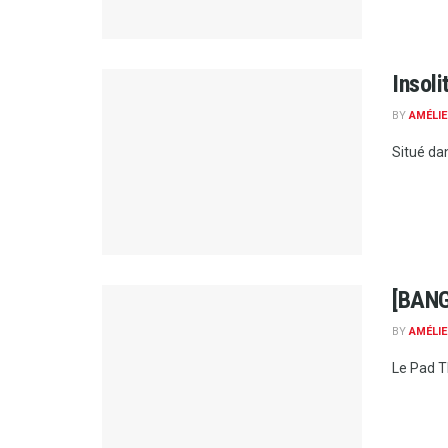
Insoli
BY
AMÉLIE
Situé da
[BANG
BY
AMÉLIE
Le Pad Th