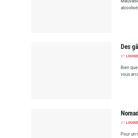
Mauvaise
alcoolisé
Des gâ
BY
LOUISE
Bien que 
vous arra
Nomade
BY
LOUISE
Pour un n