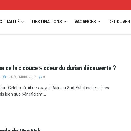
CTUALITÉ
DESTINATIONS
VACANCES
DÉCOUVER
ine de la « douce » odeur du durian découverte ?
13 DÉCEMBRE 2017
0
rian. Célèbre fruit des pays d'Asie du Sud-Est, il est le roi des
ais bien que bénéficiant ...