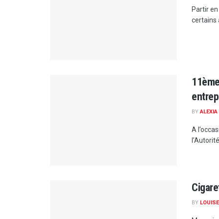
Partir en
certains 
11ème 
entre
BY
ALEXIA
A l’occa
l’Autorit
Cigare
BY
LOUISE