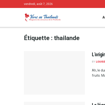
vendredi, août 7, 2026
A
Étiquette :
thailande
L’orig
BY
LOUISE
Ah, le du
fruits. M