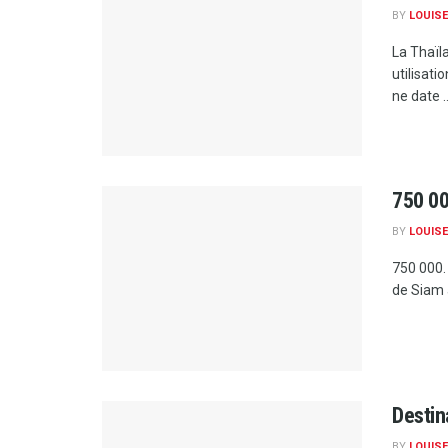
BY
LOUISE
La Thaïla
utilisati
ne date ..
750 00
BY
LOUISE
750 000.
de Siam a
Destin
BY
LOUISE