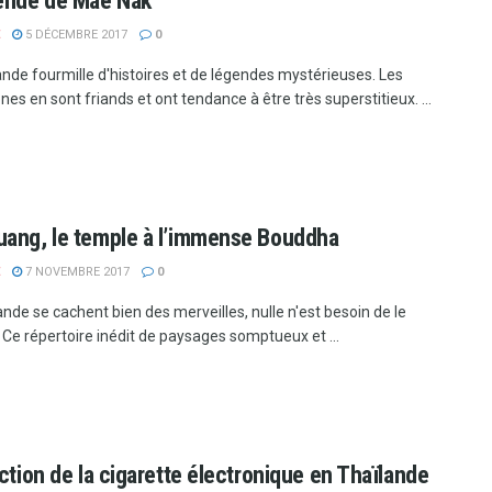
ende de Mae Nak
5 DÉCEMBRE 2017
0
ande fourmille d'histoires et de légendes mystérieuses. Les
es en sont friands et ont tendance à être très superstitieux. ...
ang, le temple à l’immense Bouddha
7 NOVEMBRE 2017
0
nde se cachent bien des merveilles, nulle n'est besoin de le
 Ce répertoire inédit de paysages somptueux et ...
iction de la cigarette électronique en Thaïlande