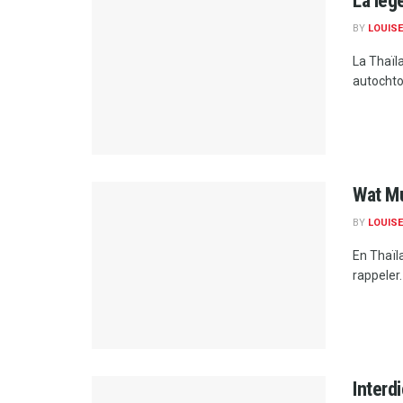
La lég
BY
LOUISE
La Thaïl
autochton
Wat Mu
BY
LOUISE
En Thaïla
rappeler.
Interd