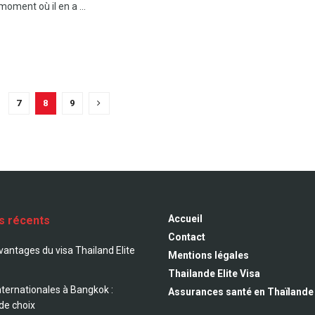
moment où il en a ...
7
8
9
Accueil
es récents
Contact
avantages du visa Thailand Elite
Mentions légales
Thailande Elite Visa
nternationales à Bangkok :
Assurances santé en Thaïlande
 de choix