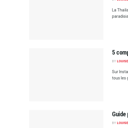
La Thaïla
paradisia
5 comp
BY
LOUISE
Sur Inst
tous les 
Guide p
BY
LOUISE