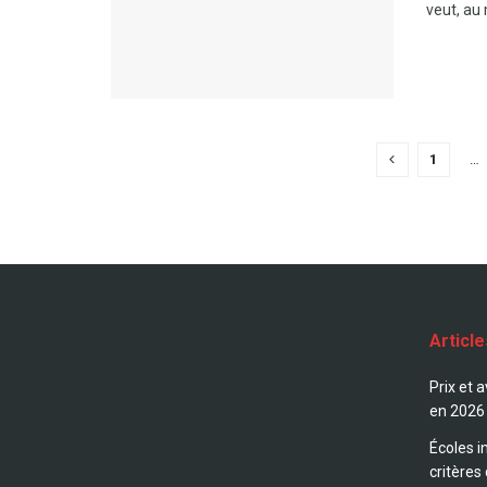
veut, au 
1
…
Articl
Prix et 
en 2026
Écoles i
critères