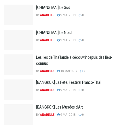
[CHIANG MAI] Le Sud
BY
ANABELLE
9 MAI 2018
0
[CHIANG MAI] Le Nord
BY
ANABELLE
9 MAI 2018
0
Les îles de Thaïlande à découvrir depuis des lieux
connus
BY
ANABELLE
18 MAI 2017
0
[BANGKOK] La Fête, Festival Franco-Thaï
BY
ANABELLE
9 MAI 2018
0
[BANGKOK] Les Musées d’Art
BY
ANABELLE
9 MAI 2018
0