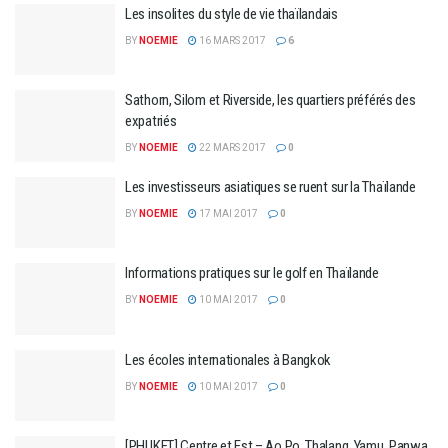
Les insolites du style de vie thaïlandais
BY
NOEMIE
16 MARS 2017
6
Sathorn, Silom et Riverside, les quartiers préférés des
expatriés
BY
NOEMIE
22 MARS 2017
0
Les investisseurs asiatiques se ruent sur la Thaïlande
BY
NOEMIE
17 MAI 2017
0
Informations pratiques sur le golf en Thaïlande
BY
NOEMIE
10 MAI 2017
0
Les écoles internationales à Bangkok
BY
NOEMIE
10 MAI 2017
0
[PHUKET] Centre et Est – Ao Po, Thalang, Yamu, Panwa,