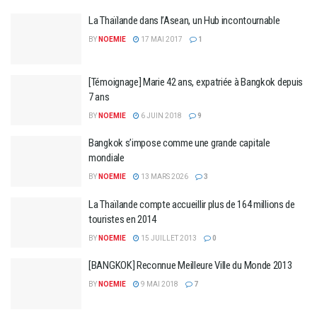
La Thaïlande dans l’Asean, un Hub incontournable
BY
NOEMIE
17 MAI 2017
1
[Témoignage] Marie 42 ans, expatriée à Bangkok depuis
7 ans
BY
NOEMIE
6 JUIN 2018
9
Bangkok s’impose comme une grande capitale
mondiale
BY
NOEMIE
13 MARS 2026
3
La Thaïlande compte accueillir plus de 164 millions de
touristes en 2014
BY
NOEMIE
15 JUILLET 2013
0
[BANGKOK] Reconnue Meilleure Ville du Monde 2013
BY
NOEMIE
9 MAI 2018
7