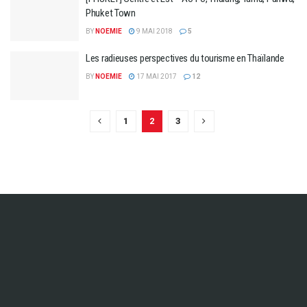
Phuket Town
BY
NOEMIE
9 MAI 2018
5
Les radieuses perspectives du tourisme en Thaïlande
BY
NOEMIE
17 MAI 2017
12
1
2
3