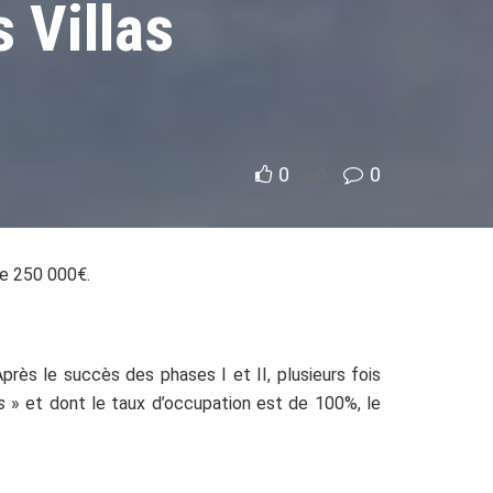
 Villas
0
A
0
A
 de 250 000€.
Après le succès des phases I et II, plusieurs fois
s
» et dont le taux d’occupation est de 100%, le