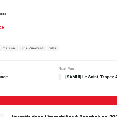
ussi…
nde
maison
The Vineyard
villa
Next Post
ande
[SAMUI] Le Saint-Tropez 