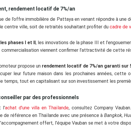
ent, rendement locatif de 7%/an
ue de l’offre immobilière de Pattaya en venant répondre à une d
e centre ville, soit de retraités souhaitant profiter du
cadre de v
es phases I et II
, les innovations de la phase III et l’engoue
e commercialisation viennent confirmer l’attractivité de cette ré
 promoteur propose un
rendement locatif de 7%/an garanti sur 
uper leur future maison dans les prochaines années, cette o
 le temps, tout en capitalisant sur son investissement les premi
onseiller par des professionnels
 l’
achat d’une villa en Thaïlande
, consultez Company Vauban.
e de référence en Thaïlande avec une présence à
Bangkok, Hua
 l’accompagnement offert, l’équipe Vauban se met à votre dispos