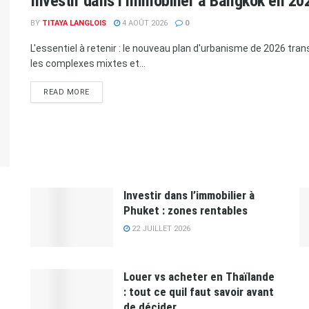
Investir dans l’immobilier à Bangkok en 20
BY
TITAYA LANGLOIS
4 AOÛT 2026
0
L'essentiel à retenir : le nouveau plan d'urbanisme de 2026 tr
les complexes mixtes et...
READ MORE
Investir dans l’immobilier à
Phuket : zones rentables
22 JUILLET 2026
Louer vs acheter en Thaïlande
: tout ce quil faut savoir avant
de décider