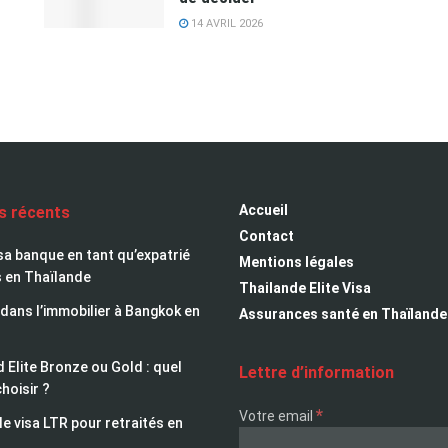
14 AVRIL 2026
Accueil
es récents
Contact
sa banque en tant qu’expatrié
Mentions légales
s en Thaïlande
Thailande Elite Visa
 dans l’immobilier à Bangkok en
Assurances santé en Thaïlande
 Elite Bronze ou Gold : quel
Lettre d’information
choisir ?
*
Votre email
le visa LTR pour retraités en