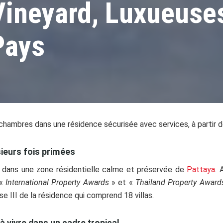
ineyard, Luxueuses
Pays
4 chambres dans une résidence sécurisée avec services, à partir
sieurs fois primées
 dans une zone résidentielle calme et préservée de
Pattaya
. 
 «
International Property Awards
» et «
Thailand Property Award
se III de la résidence qui comprend 18 villas.
à vivre dans un cadre tropical