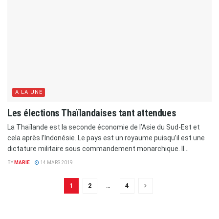
A LA UNE
Les élections Thaïlandaises tant attendues
La Thaïlande est la seconde économie de l’Asie du Sud-Est et
cela après l’Indonésie. Le pays est un royaume puisqu’il est une
dictature militaire sous commandement monarchique. Il...
BY
MARIE
14 MARS 2019
1
2
…
4