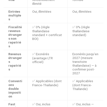
illimité
Entrées
Oui, illimitées
Oui, illimitées
multiple
s
Fiscalité
✅ 0% (règle
✅ 0% (règle
revenus
thaïlandaise
thaïlandaise
étranger
standard + certificat
standard)
s non
BOI)
rapatrié
s
Revenus
✅ Exonérés
Exonérés jusqu’en
étranger
2027 (mesure
(avantage LTR
s
transitoire
officiel)
rapatrié
thaïlandaise) — à
s
confirmer post-
2027
Conventi
✅ Applicables (dont
✅ Applicables
ons
France-Thaïlande)
(dont France-
double
Thaïlande)
impositi
on
Fast
✅ Oui, inclus
✅ Oui, inclus —