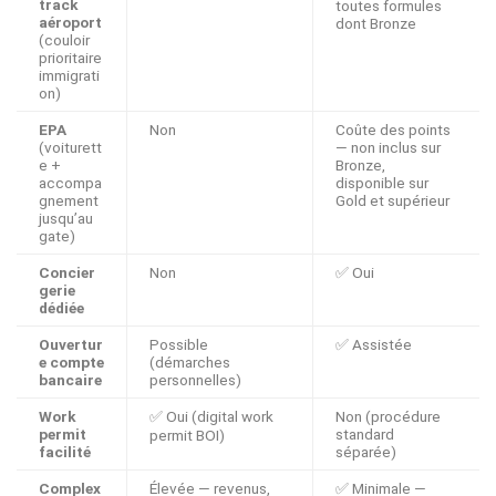
track
toutes formules
aéroport
dont Bronze
(couloir
prioritaire
immigrati
on)
EPA
Non
Coûte des points
(voiturett
— non inclus sur
e +
Bronze,
accompa
disponible sur
gnement
Gold et supérieur
jusqu’au
gate)
Concier
Non
✅ Oui
gerie
dédiée
Ouvertur
Possible
✅ Assistée
e compte
(démarches
bancaire
personnelles)
Work
✅ Oui (digital work
Non (procédure
permit
standard
permit BOI)
facilité
séparée)
Complex
Élevée — revenus,
✅ Minimale —