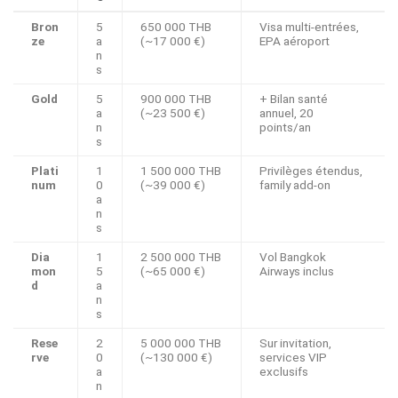
Bron
5
650 000 THB
Visa multi-entrées,
ze
a
(~17 000 €)
EPA aéroport
n
s
Gold
5
900 000 THB
+ Bilan santé
a
(~23 500 €)
annuel, 20
n
points/an
s
Plati
1
1 500 000 THB
Privilèges étendus,
num
0
(~39 000 €)
family add-on
a
n
s
Dia
1
2 500 000 THB
Vol Bangkok
mon
5
(~65 000 €)
Airways inclus
d
a
n
s
Rese
2
5 000 000 THB
Sur invitation,
rve
0
(~130 000 €)
services VIP
a
exclusifs
n