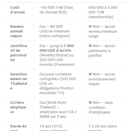
Coût
~50 000 THB (frais
650 000 à 5 000
d’accès
de dossier BOI)
000 THB
(membership)
Revenu
Oui — 80 000
❌ Non — aucun
annuel
USD/an minimum
revenu minimum
requis
(selon catégorie)
exigé
Justifica
Oui — jusqu’à
1 000
❌ Non — aucun
tif de
000 USD d’actifs
patrimoine à
patrimoi
(Wealthy Global) ou
justifier
ne
250 000 USD
investis (Pensioner)
Investiss
Oui pour certaines
❌ Non — aucun
ement en
catégories (500 000
investissement
Thaïland
USD en
requis
e
obligations/fonds/i
mmobilier TH)
Critère
Oui (Work-from-
❌ Non — sans
employe
Thailand) —
condition
ur
employeur avec CA ≥
d’employeur
50M$ sur 3 ans
Durée du
10 ans (5+5),
5 à 20 ans selon
visa
renouvellement
formule