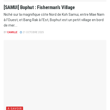
[SAMUI] Bophut : Fisherman’s Village
Niché sur la magnifique côte Nord de Koh Samui, entre Mae Nam
à l'Ouest, et Bang Rak à l'Est, Bophut est un petit village en bord
de mer....
BY
CAMILLE
21 OCTOBRE 2025
À SAVOIR