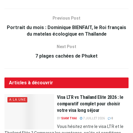
Previous Post
Portrait du mois : Dominique BIENFAIT, le Roi français
du matelas écologique en Thaïlande
Next Post
7 plages cachées de Phuket
Articles à découvrir
Visa LTR vs Thailand Elite 2026 : le
A LA UNE
comparatif complet pour choisir
votre visa long séjour
BY
SIAM THAI
7 JUILLET 2026
0
Vous hésitez entre le visa LTR et le
Thailand Elite ? Comparez les avantages, coûts et conditions