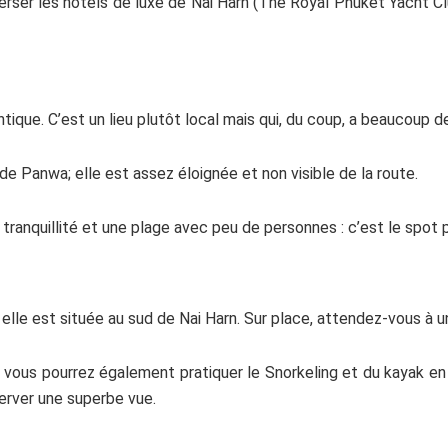
rser les hôtels de luxe de Nai Harn (The Royal Phuket Yacht Clu
ique. C’est un lieu plutôt local mais qui, du coup, a beaucoup 
 de Panwa; elle est assez éloignée et non visible de la route.
tranquillité et une plage avec peu de personnes : c’est le spot p
elle est située au sud de Nai Harn. Sur place, attendez-vous à u
vous pourrez également pratiquer le Snorkeling et du kayak en p
erver une superbe vue.