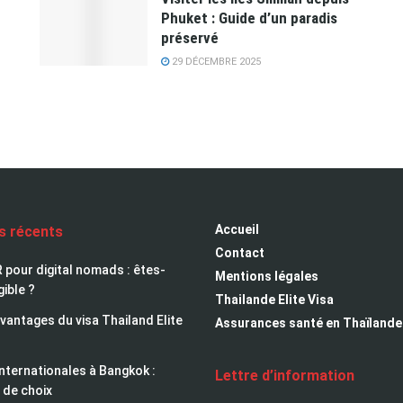
Phuket : Guide d’un paradis
préservé
29 DÉCEMBRE 2025
Accueil
es récents
Contact
 pour digital nomads : êtes-
Mentions légales
gible ?
Thailande Elite Visa
avantages du visa Thailand Elite
Assurances santé en Thaïlande
nternationales à Bangkok :
Lettre d’information
 de choix