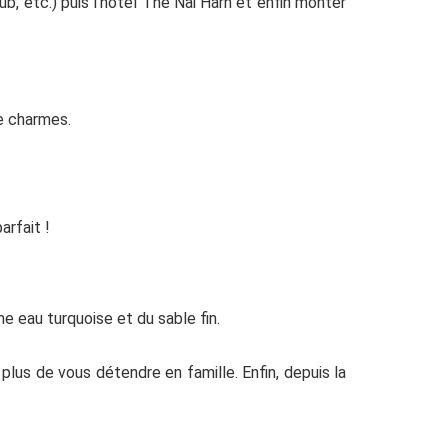
b, etc.) puis l’hôtel The Nai Harn et enfin monter
de charmes.
arfait !
ne eau turquoise et du sable fin.
lus de vous détendre en famille. Enfin, depuis la