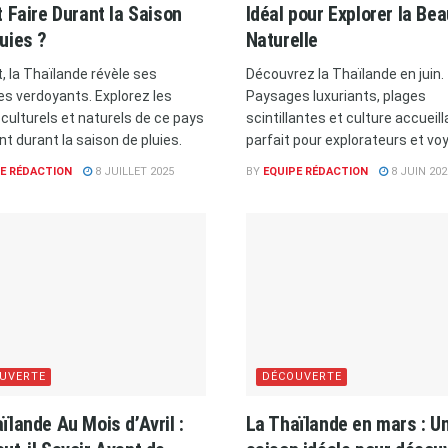
t Faire Durant la Saison
Idéal pour Explorer la Be
uies ?
Naturelle
et, la Thaïlande révèle ses
Découvrez la Thaïlande en juin.
s verdoyants. Explorez les
Paysages luxuriants, plages
 culturels et naturels de ce pays
scintillantes et culture accueill
t durant la saison de pluies.
parfait pour explorateurs et vo
E RÉDACTION
8 JUILLET 2025
BY
EQUIPE RÉDACTION
8 JUIN 202
UVERTE
DÉCOUVERTE
ïlande Au Mois d’Avril :
La Thaïlande en mars : U