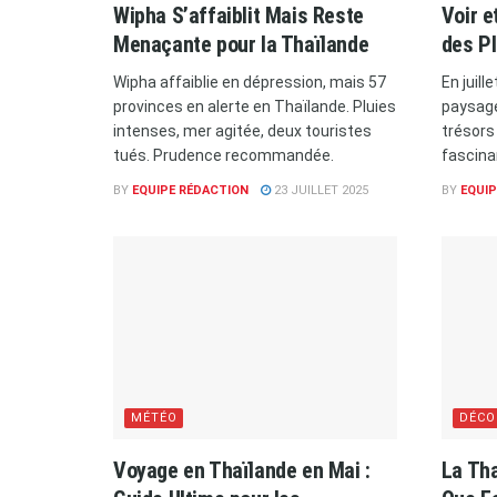
Wipha S’affaiblit Mais Reste
Voir e
Menaçante pour la Thaïlande
des Pl
Wipha affaiblie en dépression, mais 57
En juill
provinces en alerte en Thaïlande. Pluies
paysage
intenses, mer agitée, deux touristes
trésors
tués. Prudence recommandée.
fascinan
BY
EQUIPE RÉDACTION
23 JUILLET 2025
BY
EQUIP
MÉTÉO
DÉCO
Voyage en Thaïlande en Mai :
La Tha