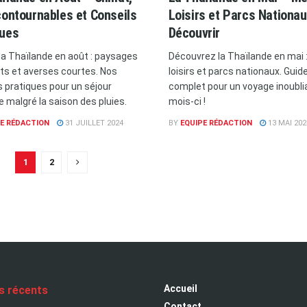
contournables et Conseils
Loisirs et Parcs Nationau
ques
Découvrir
 la Thaïlande en août : paysages
Découvrez la Thaïlande en mai 
nts et averses courtes. Nos
loisirs et parcs nationaux. Guid
s pratiques pour un séjour
complet pour un voyage inoubli
e malgré la saison des pluies.
mois-ci !
E RÉDACTION
31 JUILLET 2024
BY
EQUIPE RÉDACTION
13 MAI 202
1
2
Accueil
es récents
Contact