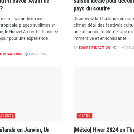
ut-il Savoir Avant de
saison idéale pour découv
 ?
pays du sourire
z la Thaïlande en avril :
Découvrez la Thaïlande en mars
 tropicale, plages sublimes et
climat idéal, des festivals cultu
, le Nouvel An festif. Planifiez
une affluence modérée. Une ex
éjour pour une expérience
immersive et enrichissante.
BY
EQUIPE RÉDACTION
11 MARS 2
E RÉDACTION
1 AVRIL 2025
UVERTE
MÉTÉO
ïlande en Janvier, Un
[Météo] Hiver 2024 en Th