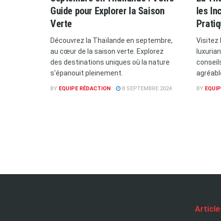
Guide pour Explorer la Saison
les In
Verte
Prati
Découvrez la Thaïlande en septembre,
Visitez
au cœur de la saison verte. Explorez
luxuria
des destinations uniques où la nature
conseil
s'épanouit pleinement.
agréabl
BY
EQUIPE RÉDACTION
8 SEPTEMBRE 2024
BY
EQUIP
Articl