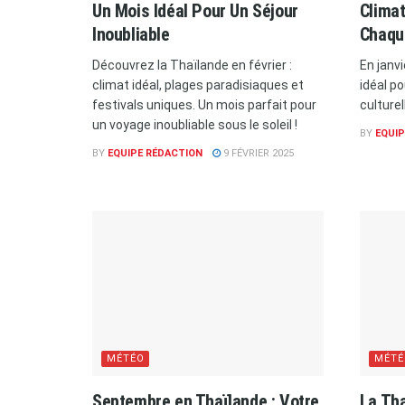
Un Mois Idéal Pour Un Séjour
Climat
Inoubliable
Chaqu
Découvrez la Thaïlande en février :
En janvi
climat idéal, plages paradisiaques et
idéal po
festivals uniques. Un mois parfait pour
culturel
un voyage inoubliable sous le soleil !
BY
EQUIP
BY
EQUIPE RÉDACTION
9 FÉVRIER 2025
MÉTÉO
MÉTÉ
Septembre en Thaïlande : Votre
La Tha