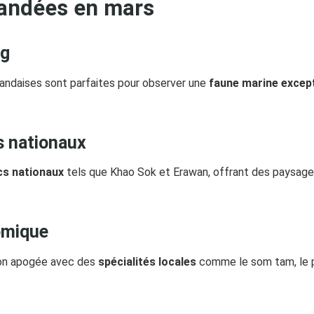
andées en mars
ng
landaises sont parfaites pour observer une
faune marine except
s nationaux
cs nationaux
tels que Khao Sok et Erawan, offrant des paysage
omique
 son apogée avec des
spécialités locales
comme le som tam, le pa