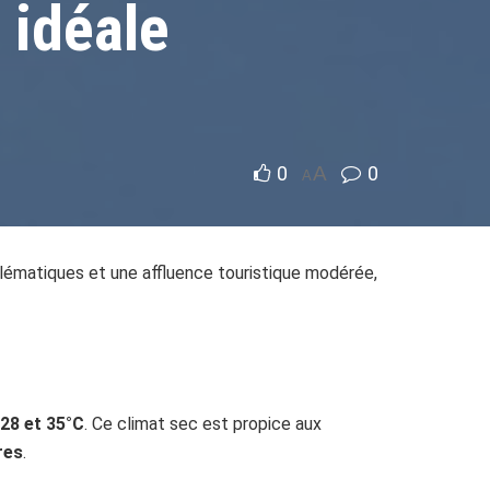
 idéale
0
A
0
A
mblématiques et une affluence touristique modérée,
28 et 35°C
. Ce climat sec est propice aux
res
.