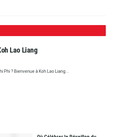
Koh Lao Liang
 Phi ? Bienvenue à Koh Lao Liang....
Où Célébrer le Réveillon du