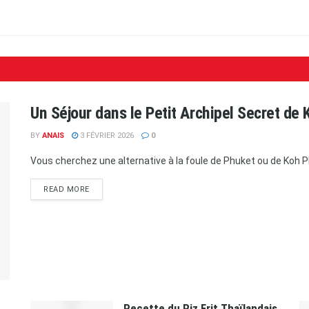
Un Séjour dans le Petit Archipel Secret de 
BY
ANAIS
3 FÉVRIER 2026
0
Vous cherchez une alternative à la foule de Phuket ou de Koh Phi
READ MORE
Recette du Riz Frit Thaïlandais