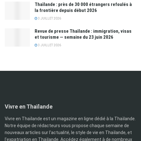
Thaïlande : près de 30 000 étrangers refoulés à
la frontière depuis début 2026
3 JUILLET 2026
Revue de presse Thaïlande : immigration, visas
et tourisme — semaine du 23 juin 2026
3 JUILLET 2026
Vivre en Thaïlande
Vivre en Thaïlande est un magazine en ligne dédié à la Thaïlande.
Notre équipe de rédacteurs vous propose chaque semaine de
nouveaux articles sur l'actualité, le style de vie en Thaïlande, et
l'expatriation en Thaïlande. Accédez également à de nombreux