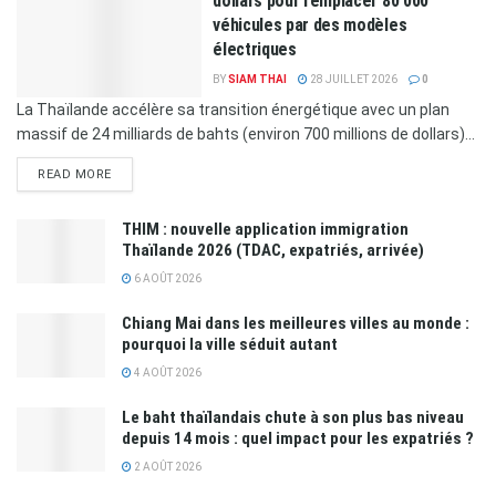
dollars pour remplacer 80 000
véhicules par des modèles
électriques
BY
SIAM THAI
28 JUILLET 2026
0
La Thaïlande accélère sa transition énergétique avec un plan
massif de 24 milliards de bahts (environ 700 millions de dollars)...
READ MORE
THIM : nouvelle application immigration
Thaïlande 2026 (TDAC, expatriés, arrivée)
6 AOÛT 2026
Chiang Mai dans les meilleures villes au monde :
pourquoi la ville séduit autant
4 AOÛT 2026
Le baht thaïlandais chute à son plus bas niveau
depuis 14 mois : quel impact pour les expatriés ?
2 AOÛT 2026