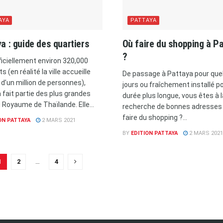
AYA
PATTAYA
a : guide des quartiers
Où faire du shopping à P
?
ficiellement environ 320,000
s (en réalité la ville accueille
De passage à Pattaya pour que
 d’un million de personnes),
jours ou fraîchement installé p
 fait partie des plus grandes
durée plus longue, vous êtes à l
u Royaume de Thaïlande. Elle...
recherche de bonnes adresses
faire du shopping ?...
ON PATTAYA
2 MARS 2021
BY
EDITION PATTAYA
2 MARS 2021
1
2
…
4