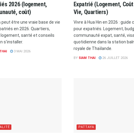
iés 2026 (logement,
Expatrié (Logement, Coût
nauté, coût)
Vie, Quartiers)
 peut être une vraie base de vie
Vivre à Hua Hin en 2026 : guide
patriés en 2026. Quartiers,
pour expatriés. Logement, budg
 logement, santé et conseils
communauté expat, santé, visa 
n s'installer.
quotidienne dans la station bal
royale de Thaïlande.
THAI
3 MAI 2026
BY
SIAM THAI
26 JUILLET 2026
ALITÉ
PATTAYA