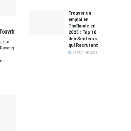
Trouver un
emploi en
Thaïlande en
’ouvrir
2025 : Top 10
des Secteurs
, qui
qui Recrutent
t Rayong
27 FÉVRIER 2025
ème