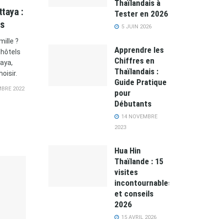
Thaïlandais à
ttaya :
Tester en 2026
ls
5 JUIN 2026
ille ?
Apprendre les
 hôtels
Chiffres en
taya,
Thaïlandais :
oisir.
Guide Pratique
BRE 2022
pour
Débutants
14 NOVEMBRE
2023
Hua Hin
Thaïlande : 15
visites
incontournables
et conseils
2026
15 AVRIL 2026