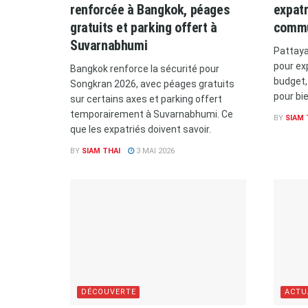
renforcée à Bangkok, péages
expatr
gratuits et parking offert à
commu
Suvarnabhumi
Pattaya
pour ex
Bangkok renforce la sécurité pour
budget,
Songkran 2026, avec péages gratuits
pour bie
sur certains axes et parking offert
temporairement à Suvarnabhumi. Ce
BY
SIAM 
que les expatriés doivent savoir.
BY
SIAM THAI
3 MAI 2026
DÉCOUVERTE
ACTU