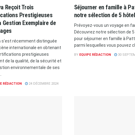
a Reçoit Trois
Séjourner en famille à Pa
ications Prestigieuses
notre sélection de 5 hôte
a Gestion Exemplaire de
Prévoyez-vous un voyage en fam
lages
Découvrez notre sélection de 5
pour séjourner en famille à Pat
 s’est récemment distinguée
parmi lesquelles vous pouvez ch
scène internationale en obtenant
rtifications prestigieuses
BY
EQUIPE RÉDACTION
30 SEPTEM
t de la qualité, de la sécurité et
estion environnementale de ses
.
E RÉDACTION
24 DÉCEMBRE 2024