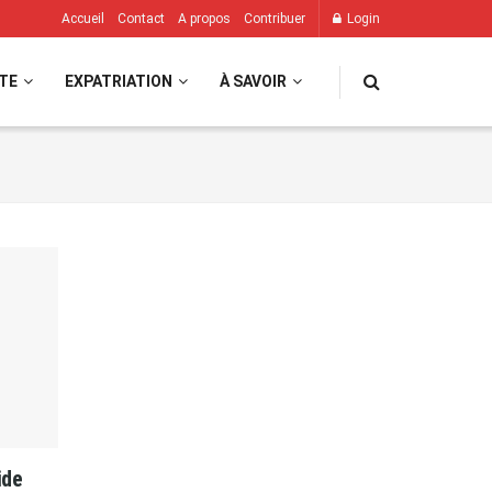
Accueil
Contact
A propos
Contribuer
Login
TE
EXPATRIATION
À SAVOIR
ide