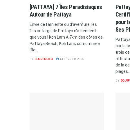
[PATTAYA] 7 Îles Paradisiaques
Pattay
Autour de Pattaya
Certif
pour l
Envie de farniente ou d'aventure, les
Ses P
îles au large de Pattaya n'attendent
que vous ! Koh Larn A 7km des côtes de
Pattaya
Pattaya Beach, Koh Larn, surnommée
sur la 
l’île...
trois ce
attestan
BY
FLORENCEC
14 FÉVRIER 2025
de la g
plages...
BY
EQUIP