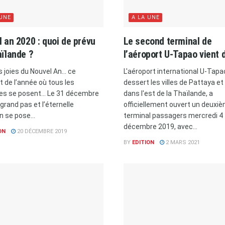
 UNE
A LA UNE
 an 2020 : quoi de prévu
Le second terminal de
ïlande ?
l’aéroport U-Tapao vient d
s joies du Nouvel An… ce
L'aéroport international U-Tapao
de l’année où tous les
dessert les villes de Pattaya e
es se posent… Le 31 décembre
dans l'est de la Thaïlande, a
 grand pas et l’éternelle
officiellement ouvert un deuxi
n se pose...
terminal passagers mercredi 4
décembre 2019, avec...
ON
20 DÉCEMBRE 2019
BY
EDITION
2 MARS 2021