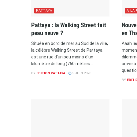
PATTAYA
A LA
Pattaya : la Walking Street fait
Nouvel
peau neuve ?
en Tha
Située en bord de mer au Sud de la ville,
Aaah le
la célèbre Walking Street de Pattaya
moment 
est une rue d’un peu moins d’un
dilemm
kilomètre de long (760 mètres...
arrive à
questio
BY
EDITION PATTAYA
5 JUIN 2020
BY
EDITI