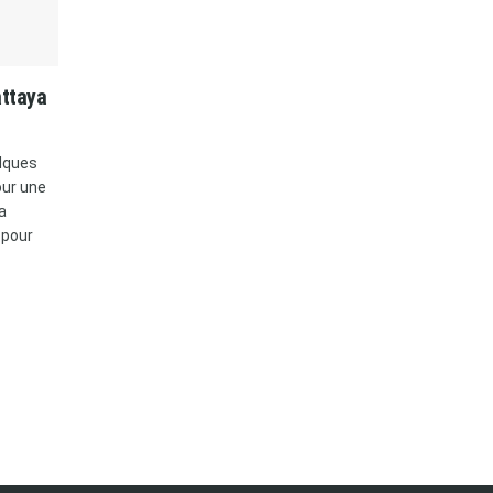
attaya
lques
our une
a
 pour