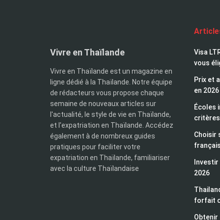
Articl
Vivre en Thaïlande
Visa LTR
vous éli
Vivre en Thaïlande est un magazine en
Prix et 
ligne dédié à la Thaïlande. Notre équipe
en 2026
de rédacteurs vous propose chaque
semaine de nouveaux articles sur
Écoles i
l'actualité, le style de vie en Thaïlande,
critères
et l'expatriation en Thaïlande. Accédez
Choisir 
également à de nombreux guides
françai
pratiques pour faciliter votre
expatriation en Thaïlande, familiariser
Investir
avec la culture Thaïlandaise
2026
Thailand
forfait 
Obtenir 