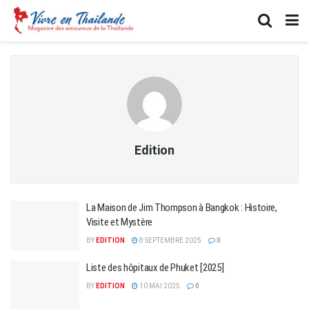
Edition
La Maison de Jim Thompson à Bangkok : Histoire,
Visite et Mystère
BY
EDITION
8 SEPTEMBRE 2025
0
Liste des hôpitaux de Phuket [2025]
BY
EDITION
10 MAI 2025
0