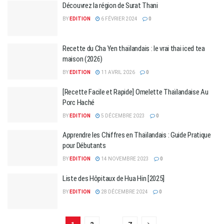
Découvrez la région de Surat Thani
BY
EDITION
6 FÉVRIER 2024
0
Recette du Cha Yen thaïlandais : le vrai thai iced tea
maison (2026)
BY
EDITION
11 AVRIL 2026
0
[Recette Facile et Rapide] Omelette Thaïlandaise Au
Porc Haché
BY
EDITION
5 DÉCEMBRE 2023
0
Apprendre les Chiffres en Thaïlandais : Guide Pratique
pour Débutants
BY
EDITION
14 NOVEMBRE 2023
0
Liste des Hôpitaux de Hua Hin [2025]
BY
EDITION
28 DÉCEMBRE 2024
0