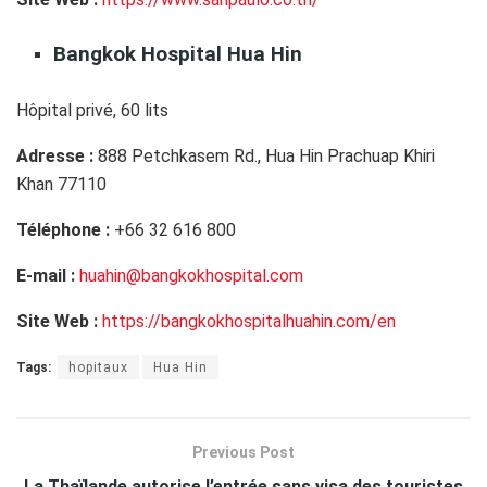
Bangkok Hospital Hua Hin
Hôpital privé, 60 lits
Adresse :
888 Petchkasem Rd., Hua Hin
Prachuap Khiri
Khan 77110
Téléphone
:
+
66 32 616 800
E-mail :
huahin@bangkokhospital.com
Site Web :
https://bangkokhospitalhuahin.com/en
Tags:
hopitaux
Hua Hin
Previous Post
La Thaïlande autorise l’entrée sans visa des touristes