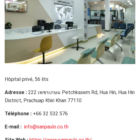
Hôpital privé, 56 lits
Adresse :
222 เพชรเกษม Petchkasem Rd, Hua Hin, Hua Hin
District,
Prachuap Khiri Khan 77110
Téléphone
:
+66 32 532 576
E-mail :
info@sanpaulo.co.th
Site Web :
https://www.sanpaulo.co.th/