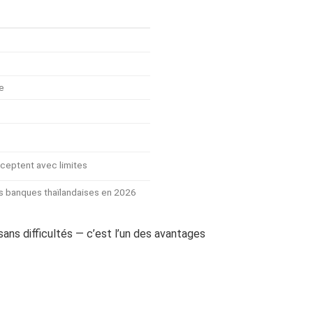
e
cceptent avec limites
es banques thaïlandaises en 2026
ans difficultés — c’est l’un des avantages