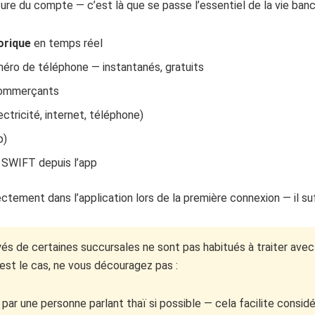
ture du compte — c’est là que se passe l’essentiel de la vie banca
orique
en temps réel
éro de téléphone — instantanés, gratuits
commerçants
ectricité, internet, téléphone)
p)
 SWIFT depuis l’app
ectement dans l’application lors de la première connexion — il su
s de certaines succursales ne sont pas habitués à traiter ave
c’est le cas, ne vous découragez pas :
par une personne parlant thaï si possible — cela facilite consi