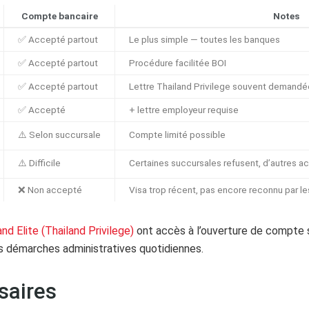
Compte bancaire
Notes
✅ Accepté partout
Le plus simple — toutes les banques
✅ Accepté partout
Procédure facilitée BOI
✅ Accepté partout
Lettre Thailand Privilege souvent demandé
✅ Accepté
+ lettre employeur requise
⚠️ Selon succursale
Compte limité possible
⚠️ Difficile
Certaines succursales refusent, d’autres a
❌ Non accepté
Visa trop récent, pas encore reconnu par l
and Elite (Thailand Privilege)
ont accès à l’ouverture de compte s
s démarches administratives quotidiennes.
saires