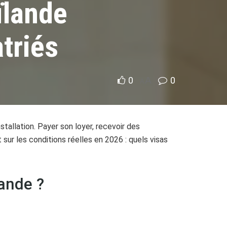
ïlande
triés
0
A
0
A
allation. Payer son loyer, recevoir des
 sur les conditions réelles en 2026 : quels visas
lande ?