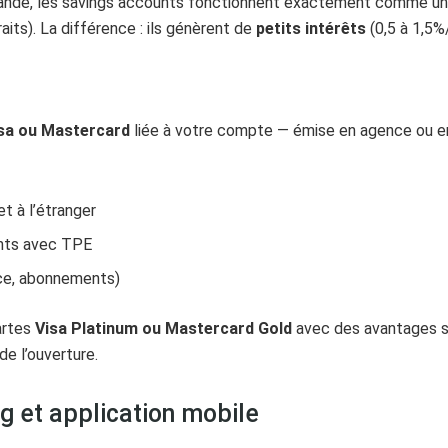
aïlande, les savings accounts fonctionnent exactement comme u
aits). La différence : ils génèrent de
petits intérêts
(0,5 à 1,5%
isa ou Mastercard
liée à votre compte — émise en agence ou env
t à l’étranger
nts avec TPE
ce, abonnements)
artes
Visa Platinum ou Mastercard Gold
avec des avantages s
e l’ouverture.
ng et application mobile