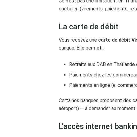
Ce n’est pas une limitation : en Th
quotidien (virements, paiements, retr
La carte de débit
Vous recevez une
carte de débit V
banque. Elle permet :
Retraits aux DAB en Thaïlande e
Paiements chez les commerça
Paiements en ligne (e-commer
Certaines banques proposent des c
aéroport) — à demander au moment d
L’accès internet banki