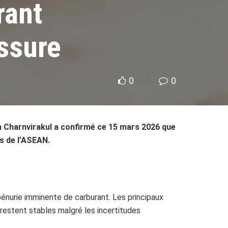
rant
ssure
0
A
0
A
in Charnvirakul a confirmé ce 15 mars 2026 que
es de l’ASEAN.
 pénurie imminente de carburant. Les principaux
restent stables malgré les incertitudes