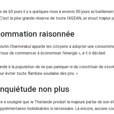
e 60 jours il y a quelques mois à environ 90 jours actuellement,
est la plus grande réserve de toute l’ASEAN, un atout majeur p
nsommation raisonnée
utin Charnvirakul appelle les citoyens à adopter une consommati
r tous de commencer à économiser l’énergie », a-t-il déclaré.
à la population de ne pas paniquer ni de constituer de stocks p
our éviter toute flambée soudaine des prix. »
d’inquiétude non plus
re a souligné que la Thaïlande produit la majeure partie de son éle
plémentaires mobilisables si nécessaire. Là encore, aucune coup