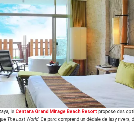
taya, le
Centara Grand Mirage Beach Resort
propose des opti
ique
The Lost World
. Ce parc comprend un dédale de lazy rivers,