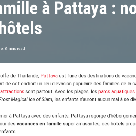
mille à Pattaya : n
 hôtels
e: 8 mins read
 golfe de Thaïlande,
Pattaya
est l’une des destinations de vacanc
t de cet endroit un lieu d’évasion populaire des familles de la ca
 attractions
sont partout. Avec les plages, les
parcs aquatiques
Frost Magical Ice of Siam
, les enfants n’auront aucun mal à se dive
urner à Pattaya avec des enfants, Pattaya regorge d’hébergement
Pour des
vacances en famille s
uper amusantes, ces hôtels prop
enfants.