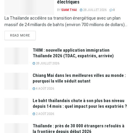
électriques
BY
SIAM THAI
28 JUILLET 2026
0
La Thaïlande accélère sa transition énergétique avec un plan
massif de 24 milliards de bahts (environ 700 millions de dollars)...
READ MORE
THIM : nouvelle application immigration
Thaïlande 2026 (TDAC, expatriés, arrivée)
28 JUILLET 2026
Chiang Mai dans les meilleures villes au monde :
pourquoi la ville séduit autant
4 AOÛT 2026
Le baht thaïlandais chute à son plus bas niveau
depuis 14 mois : quel impact pour les expatriés ?
2 AOÛT 2026
Thaïlande : près de 30 000 étrangers refoulés à
la frontière depuis début 2026