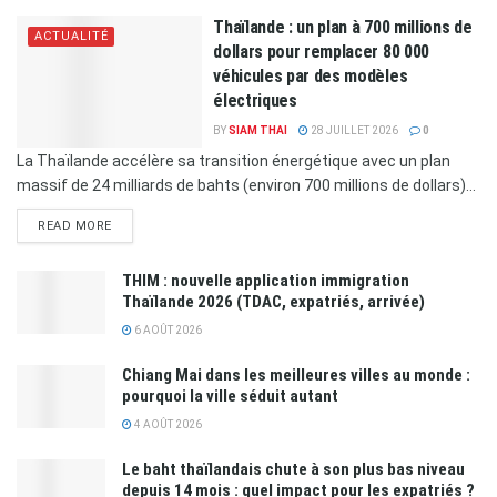
Thaïlande : un plan à 700 millions de
ACTUALITÉ
dollars pour remplacer 80 000
véhicules par des modèles
électriques
BY
SIAM THAI
28 JUILLET 2026
0
La Thaïlande accélère sa transition énergétique avec un plan
massif de 24 milliards de bahts (environ 700 millions de dollars)...
READ MORE
THIM : nouvelle application immigration
Thaïlande 2026 (TDAC, expatriés, arrivée)
6 AOÛT 2026
Chiang Mai dans les meilleures villes au monde :
pourquoi la ville séduit autant
4 AOÛT 2026
Le baht thaïlandais chute à son plus bas niveau
depuis 14 mois : quel impact pour les expatriés ?