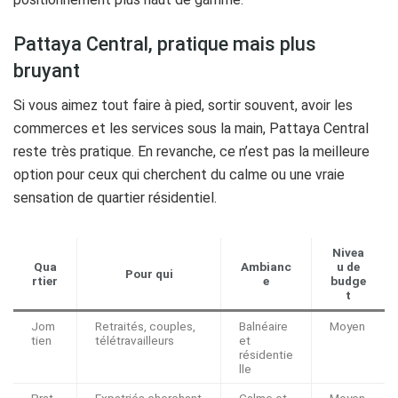
Pattaya Central, pratique mais plus
bruyant
Si vous aimez tout faire à pied, sortir souvent, avoir les
commerces et les services sous la main, Pattaya Central
reste très pratique. En revanche, ce n’est pas la meilleure
option pour ceux qui cherchent du calme ou une vraie
sensation de quartier résidentiel.
Nivea
Qua
Ambianc
u de
Pour qui
rtier
e
budge
t
Jom
Retraités, couples,
Balnéaire
Moyen
tien
télétravailleurs
et
résidentie
lle
Prat
Expatriés cherchant
Calme et
Moyen