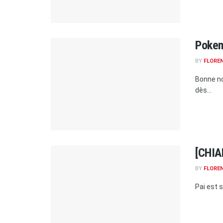
Pokem
BY
FLORE
Bonne no
dès...
[CHIA
BY
FLORE
Pai est s