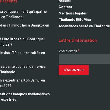
Accueil
es récents
Contact
sa banque en tant qu’expatrié
Mentions légales
s en Thaïlande
Thailande Elite Visa
 dans l’immobilier à Bangkok en
Assurances santé en Thaïlande
 Elite Bronze ou Gold : quel
Lettre d’information
choisir ?
*
Votre email
le visa LTR pour retraités en
sa santé pour valider le visa
Thaïlande
i s’expatrier à Koh Samui en
en 2026
tif des banques thaïlandaises
 expatriés