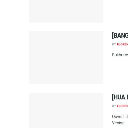
[BANG
BY
FLORE
Sukhumvit
[HUA 
BY
FLORE
Ouvert d
Venise...