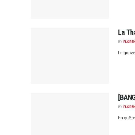
La Th
BY
FLORE
Le gouve
[BANG
BY
FLORE
En quête