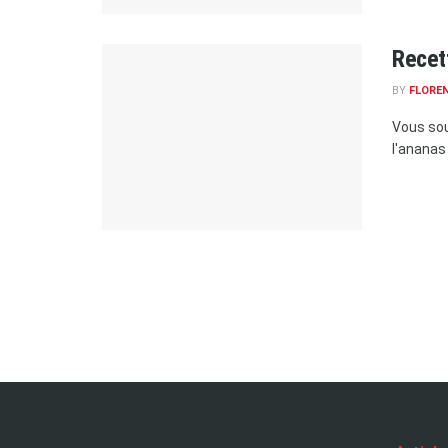
Recett
BY
FLORE
Vous sou
l'ananas 