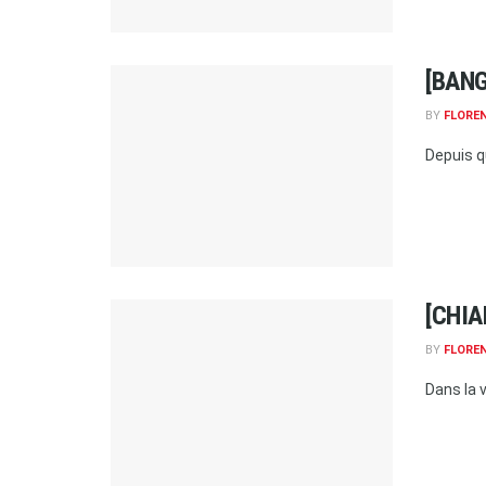
[BANG
BY
FLORE
Depuis q
[CHIA
BY
FLORE
Dans la 