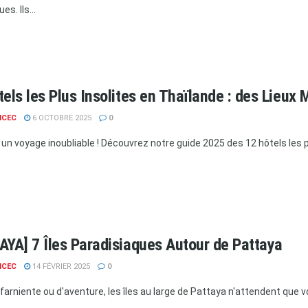
es. Ils...
tels les Plus Insolites en Thaïlande : des Lieu
NCEC
6 OCTOBRE 2025
0
z un voyage inoubliable ! Découvrez notre guide 2025 des 12 hôtels les p
AYA] 7 Îles Paradisiaques Autour de Pattaya
NCEC
14 FÉVRIER 2025
0
 farniente ou d'aventure, les îles au large de Pattaya n'attendent que v