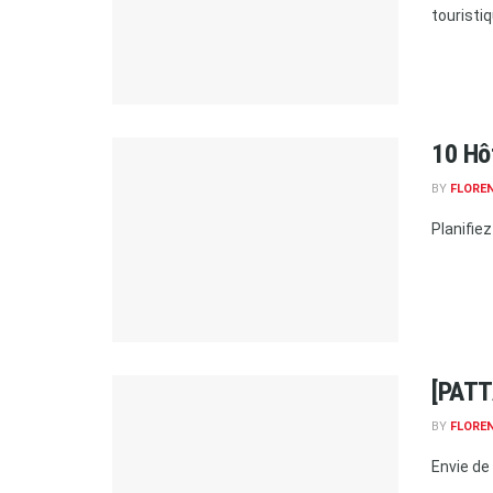
touristiqu
10 Hô
BY
FLORE
Planifie
[PATT
BY
FLORE
Envie de