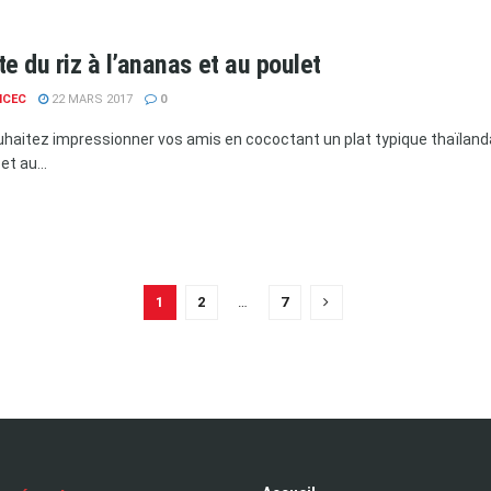
e du riz à l’ananas et au poulet
NCEC
22 MARS 2017
0
haitez impressionner vos amis en cococtant un plat typique thaïlanda
et au...
1
2
…
7