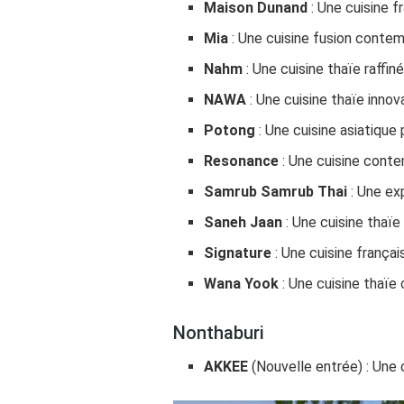
Maison Dunand
: Une cuisine 
Mia
: Une cuisine fusion conte
Nahm
: Une cuisine thaïe raffi
NAWA
: Une cuisine thaïe inn
Potong
: Une cuisine asiatique
Resonance
: Une cuisine cont
Samrub Samrub Thai
: Une exp
Saneh Jaan
: Une cuisine thaï
Signature
: Une cuisine frança
Wana Yook
: Une cuisine thaïe
Nonthaburi
AKKEE
(Nouvelle entrée) : Une 