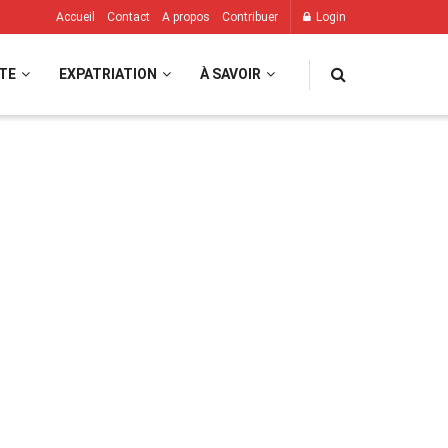
Accueil
Contact
A propos
Contribuer
Login
TE
EXPATRIATION
À SAVOIR