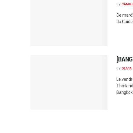
BY
CAMIL
Ce mardi
du Guide 
[BANGK
BY
OLIVIA
Le vendre
Thaïland
Bangkok.