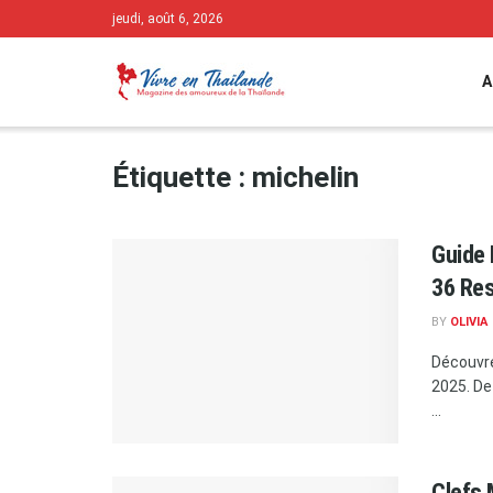
jeudi, août 6, 2026
A
Étiquette :
michelin
Guide 
36 Res
BY
OLIVIA
Découvre
2025. De
...
Clefs 