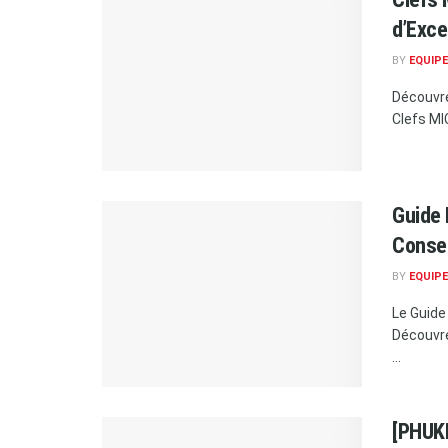
d’Exc
BY
EQUIP
Découvre
Clefs MI
Guide 
Conser
BY
EQUIP
Le Guide
Découvre
...
[PHUKE