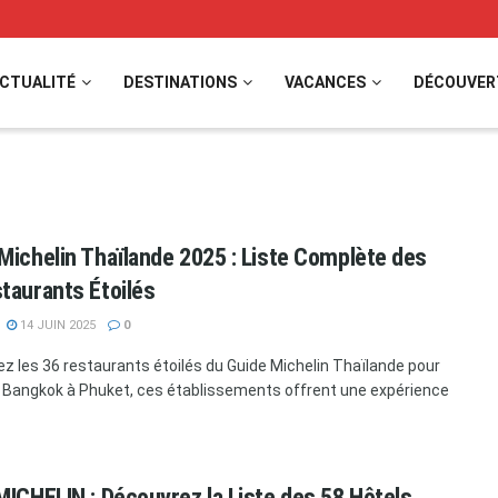
CTUALITÉ
DESTINATIONS
VACANCES
DÉCOUVER
Michelin Thaïlande 2025 : Liste Complète des
taurants Étoilés
14 JUIN 2025
0
z les 36 restaurants étoilés du Guide Michelin Thaïlande pour
 Bangkok à Phuket, ces établissements offrent une expérience
MICHELIN : Découvrez la Liste des 58 Hôtels