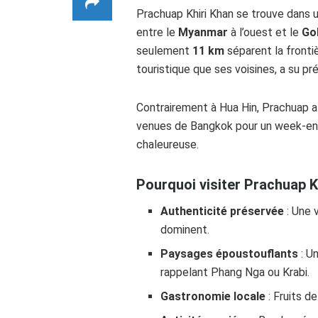
Prachuap Khiri Khan se trouve dans 
entre le
Myanmar
à l’ouest et le
Go
seulement
11 km
séparent la fronti
touristique que ses voisines, a su pr
Contrairement à Hua Hin, Prachuap at
venues de Bangkok pour un week-end
chaleureuse.
Pourquoi visiter Prachuap K
Authenticité préservée
: Une v
dominent.
Paysages époustouflants
: U
rappelant Phang Nga ou Krabi.
Gastronomie locale
: Fruits de