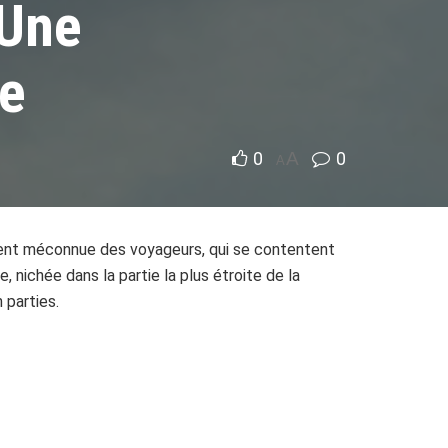
 Une
me
0
A
0
A
ent méconnue des voyageurs, qui se contentent
, nichée dans la partie la plus étroite de la
 parties.