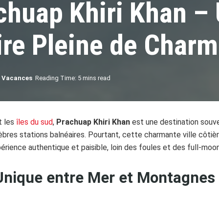
chuap Khiri Khan –
ire Pleine de Char
,
Vacances
Reading Time: 5 mins read
t les
îles du sud
,
Prachuap Khiri Khan
est une destination souv
lèbres stations balnéaires. Pourtant, cette charmante ville côtière
érience authentique et paisible, loin des foules et des full-moon
 Unique entre Mer et Montagnes