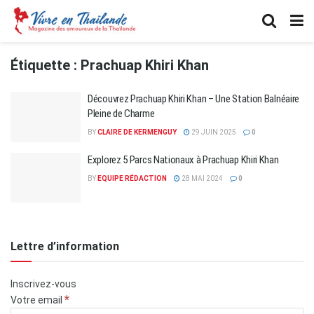
Étiquette :
Prachuap Khiri Khan
Découvrez Prachuap Khiri Khan – Une Station Balnéaire
Pleine de Charme
BY
CLAIRE DE KERMENGUY
29 JUIN 2025
0
Explorez 5 Parcs Nationaux à Prachuap Khiri Khan
BY
EQUIPE RÉDACTION
28 MAI 2024
0
Lettre d’information
Inscrivez-vous
*
Votre email