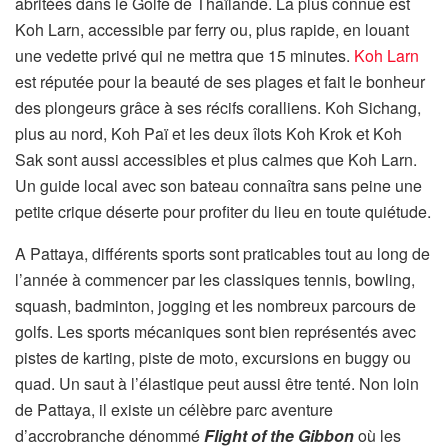
abritées dans le Golfe de Thaïlande. La plus connue est
Koh Larn, accessible par ferry ou, plus rapide, en louant
une vedette privé qui ne mettra que 15 minutes.
Koh Larn
est réputée pour la beauté de ses plages et fait le bonheur
des plongeurs grâce à ses récifs coralliens. Koh Sichang,
plus au nord, Koh Paï et les deux îlots Koh Krok et Koh
Sak sont aussi accessibles et plus calmes que Koh Larn.
Un guide local avec son bateau connaîtra sans peine une
petite crique déserte pour profiter du lieu en toute quiétude.
A Pattaya, différents sports sont praticables tout au long de
l’année à commencer par les classiques tennis, bowling,
squash, badminton, jogging et les nombreux parcours de
golfs. Les sports mécaniques sont bien représentés avec
pistes de karting, piste de moto, excursions en buggy ou
quad. Un saut à l’élastique peut aussi être tenté. Non loin
de Pattaya, il existe un célèbre parc aventure
d’accrobranche dénommé
Flight of the Gibbon
où les