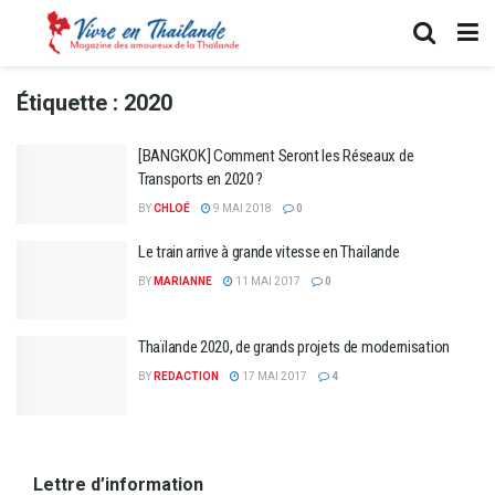
Étiquette :
2020
[BANGKOK] Comment Seront les Réseaux de
Transports en 2020 ?
BY
CHLOÉ
9 MAI 2018
0
Le train arrive à grande vitesse en Thaïlande
BY
MARIANNE
11 MAI 2017
0
Thaïlande 2020, de grands projets de modernisation
BY
REDACTION
17 MAI 2017
4
Lettre d’information