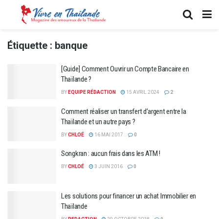
Étiquette :
banque
[Guide] Comment Ouvrir un Compte Bancaire en
Thaïlande ?
BY
EQUIPE RÉDACTION
15 AVRIL 2024
2
Comment réaliser un transfert d’argent entre la
Thaïlande et un autre pays ?
BY
CHLOÉ
16 MAI 2017
0
Songkran : aucun frais dans les ATM !
BY
CHLOÉ
3 JUIN 2016
0
Les solutions pour financer un achat Immobilier en
Thaïlande