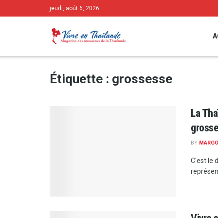
jeudi, août 6, 2026
A
Étiquette :
grossesse
La Tha
gross
BY
MARG
C'est le
représent