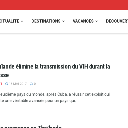
CTUALITÉ
DESTINATIONS
VACANCES
DÉCOUVER
ïlande élimine la transmission du VIH durant la
esse
OT
18 MAI 2017
0
 deuxième pays du monde, après Cuba, a réussir cet exploit qui
e une véritable avancée pour un pays qui, ...