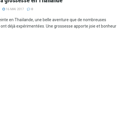
sa grossesse en Thaïlande
16 MAI 2017
0
einte en Thaïlande, une belle aventure que de nombreuses
nt déjà expérimentées. Une grossesse apporte joie et bonheur