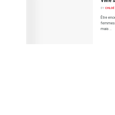
Vivre 
BY
CHLOÉ
Être enc
femmes o
mais ...