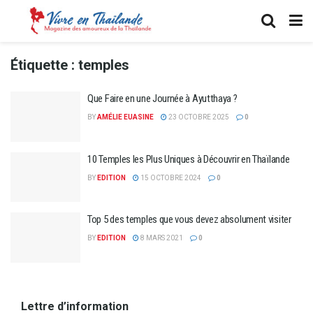
Étiquette :
temples
Que Faire en une Journée à Ayutthaya ?
BY
AMÉLIE EUASINE
23 OCTOBRE 2025
0
10 Temples les Plus Uniques à Découvrir en Thaïlande
BY
EDITION
15 OCTOBRE 2024
0
Top 5 des temples que vous devez absolument visiter
BY
EDITION
8 MARS 2021
0
Lettre d’information