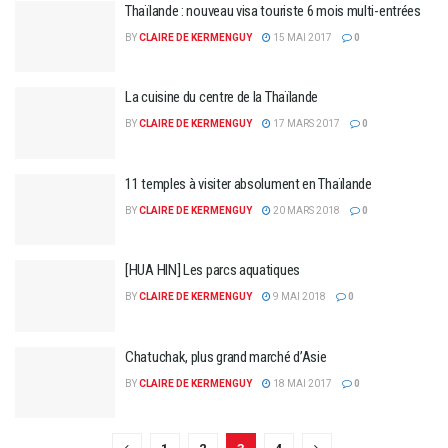
Thaïlande : nouveau visa touriste 6 mois multi-entrées
BY
CLAIRE DE KERMENGUY
15 MAI 2017
0
La cuisine du centre de la Thaïlande
BY
CLAIRE DE KERMENGUY
17 MARS 2017
0
11 temples à visiter absolument en Thaïlande
BY
CLAIRE DE KERMENGUY
20 MARS 2018
0
[HUA HIN] Les parcs aquatiques
BY
CLAIRE DE KERMENGUY
9 MAI 2018
0
Chatuchak, plus grand marché d’Asie
BY
CLAIRE DE KERMENGUY
18 MAI 2017
0